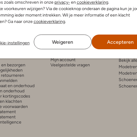
es zoals omschreven in onze
privacy-
en
cookieverklaring
.
 je voorkeuren wijzigen? Via de cookieknop onderaan de pagina kun je j
mming ieder moment intrekken. Wil je meer informatie of een klacht
nen? Ga naar onze
cookieverklaring
.
Weigeren
Accepteren
kie-instellingen
enservice
Account
Inspira
Mijn account
Bekijk all
n en bezorgen
Veelgestelde vragen
Modetren
gelijkheden
Modetren
n retourneren
Schoenen
anmelden
aat en onderhoud
Schoenen
en onderhoud
r kortingscodes
en klachten
e voorwaarden
tatement
atement
 Intelligence