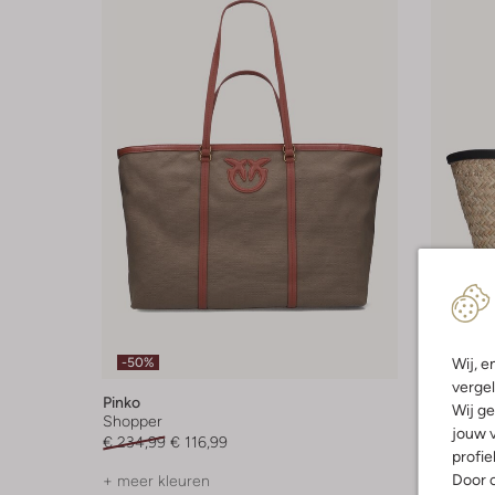
Wij, e
-50%
-50%
vergel
Pinko
Pinko
Wij ge
Shopper
Shopper
jouw v
€ 234,99
€ 116,99
€ 354,99
profie
Door o
+ meer kleuren