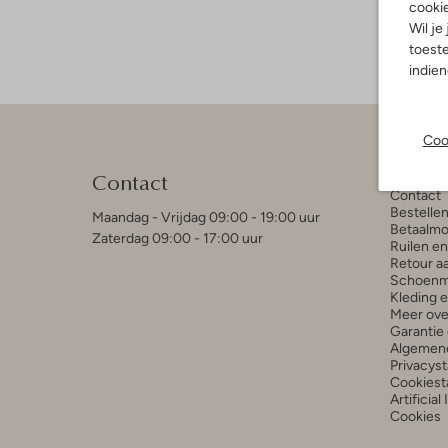
cooki
Wil je
toeste
indie
Coo
Klant
Contact
Contact
Bestelle
Maandag - Vrijdag 09:00 - 19:00 uur
Betaalmo
Zaterdag 09:00 - 17:00 uur
Ruilen e
Retour a
Schoenm
Kleding 
Meer ove
Garantie 
Algemen
Privacys
Cookiest
Artificial
Cookies