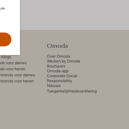
ouw
tie
Omoda
Over Omoda
e blogs
Werken bij Omoda
ds voor dames
Boutiques
ds voor heren
Omoda-app
trends voor dames
Corporate Social
Responsibility
trends voor heren
Nieuws
Toegankelijkheidsverklaring