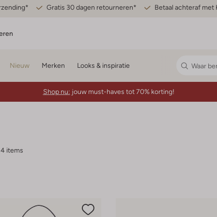
erzending*
Gratis 30 dagen retourneren*
Betaal achteraf met 
eren
Nieuw
Merken
Looks & inspiratie
Shop nu:
jouw must-haves tot 70% korting!
4 items