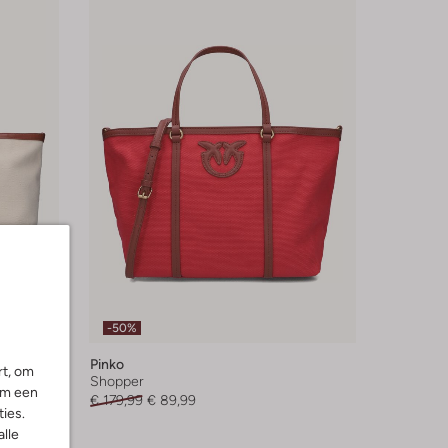
-50%
Pinko
rt, om
Shopper
om een
€ 179,99
€ 89,99
ies.
alle