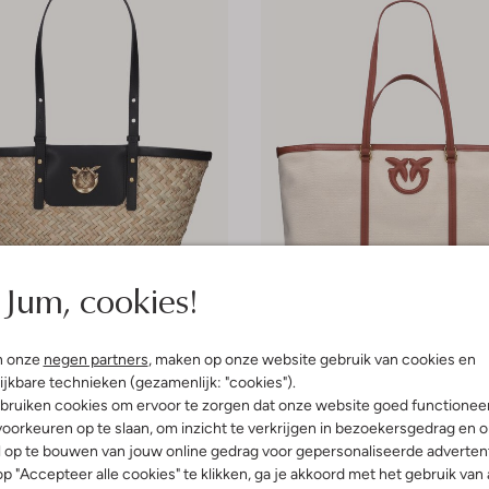
Jum, cookies!
n onze
negen partners
, maken op onze website gebruik van cookies en
-50%
ijkbare technieken (gezamenlijk: "cookies").
Pinko
bruiken cookies om ervoor te zorgen dat onze website goed functionee
Shopper
oorkeuren op te slaan, om inzicht te verkrijgen in bezoekersgedrag en 
€ 176,99
€ 234,99
€ 116,99
l op te bouwen van jouw online gedrag voor gepersonaliseerde advertent
p "Accepteer alle cookies" te klikken, ga je akkoord met het gebruik van 
+ meer kleuren