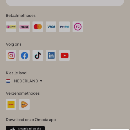
Betaalmethodes
Volg ons
Omoda
Omoda
Omoda
Omoda
Omoda
Kies je land
Instagram
Facebook
TikTok
LinkedIn
YouTube
NEDERLAND
Kies
Verzendmethodes
je
Sluit
land
Nederland
België
(Nederlands)
Download onze Omoda app
Belgique
(Français)