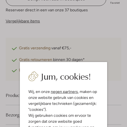
Favoriet
Reserveer direct in een van onze 37 boutiques
Vergelijkbare items
Gratis verzending
vanaf €75,-
Gratis retourneren
binnen 30 dagen*
Betaal achteraf
met Klarna
Jum, cookies!
Wij, en onze
negen partners
, maken op
Product informatie
onze website gebruik van cookies en
vergelijkbare technieken (gezamenlijk:
"cookies").
Bezorgen & retourneren
Wij gebruiken cookies om ervoor te
zorgen dat onze website goed