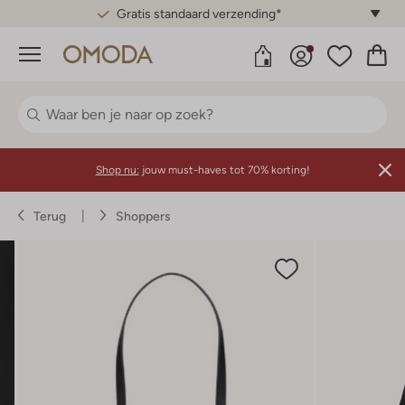
Gratis standaard verzending*
Menu
Shop nu:
jouw must-haves tot 70% korting!
Terug
Shoppers