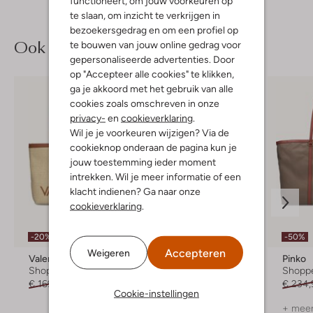
functioneert, om jouw voorkeuren op
te slaan, om inzicht te verkrijgen in
bezoekersgedrag en om een profiel op
Ook iets voor jou?
te bouwen van jouw online gedrag voor
gepersonaliseerde advertenties. Door
op "Accepteer alle cookies" te klikken,
ga je akkoord met het gebruik van alle
cookies zoals omschreven in onze
privacy-
en
cookieverklaring
.
Wil je je voorkeuren wijzigen? Via de
cookieknop onderaan de pagina kun je
jouw toestemming ieder moment
intrekken. Wil je meer informatie of een
klacht indienen? Ga naar onze
cookieverklaring
.
-20%
-50%
Accepteren
Weigeren
Valentino Bags
Studio Noos
Pinko
Shopper
Shopper
Shopp
€ 169,99
€ 135,99
€ 69,99
€ 234,
Cookie-instellingen
+ meer