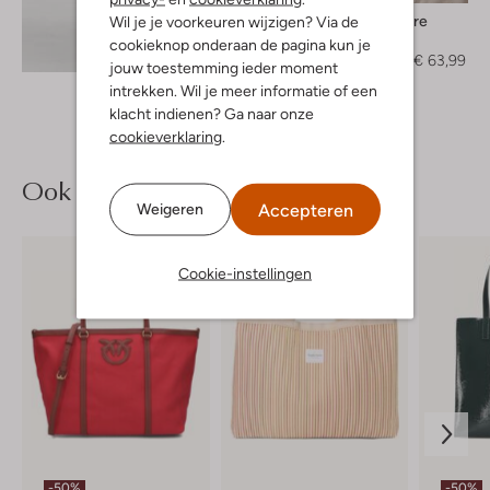
Co'couture
Wil je je voorkeuren wijzigen? Via de
Gilet
cookieknop onderaan de pagina kun je
Ontdek de look
€ 159,99
€ 63,99
jouw toestemming ieder moment
intrekken. Wil je meer informatie of een
klacht indienen? Ga naar onze
cookieverklaring
.
Ook iets voor jou?
Accepteren
Weigeren
Cookie-instellingen
-50%
-50%