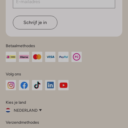
Schrijf je in
Betaalmethodes
Volg ons
Omoda
Omoda
Omoda
Omoda
Omoda
Kies je land
Instagram
Facebook
TikTok
LinkedIn
YouTube
NEDERLAND
Kies
Verzendmethodes
je
Sluit