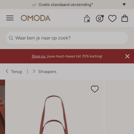
Gratis standaard verzending*
Menu
Shop nu:
jouw must-haves tot 70% korting!
Terug
Shoppers