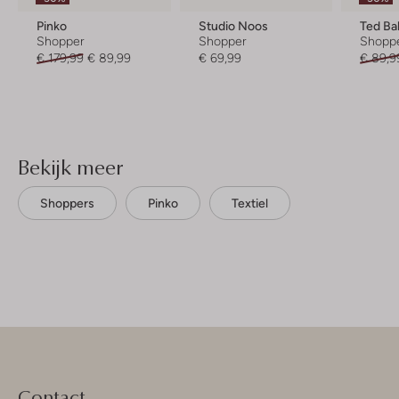
Pinko
Studio Noos
Ted Ba
Shopper
Shopper
Shopp
€ 179,99
€ 89,99
€ 69,99
€ 89,9
Bekijk meer
Shoppers
Pinko
Textiel
Contact