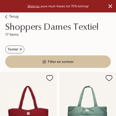
Shop nu:
jouw must-haves tot 70% korting!
Terug
Shoppers Dames Textiel
17 items
Textiel
Filter en sorteer