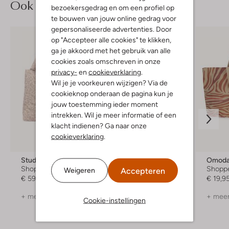
Ook iets voor jou?
bezoekersgedrag en om een profiel op
te bouwen van jouw online gedrag voor
gepersonaliseerde advertenties. Door
op "Accepteer alle cookies" te klikken,
ga je akkoord met het gebruik van alle
cookies zoals omschreven in onze
privacy-
en
cookieverklaring
.
Wil je je voorkeuren wijzigen? Via de
cookieknop onderaan de pagina kun je
jouw toestemming ieder moment
intrekken. Wil je meer informatie of een
klacht indienen? Ga naar onze
cookieverklaring
.
Studio Noos
Studio Noos
Shopper
Shopper
Shopp
Accepteren
Weigeren
€ 59,99
€ 59,99
€ 19,9
+ meer kleuren
+ meer kleuren
+ meer
Cookie-instellingen