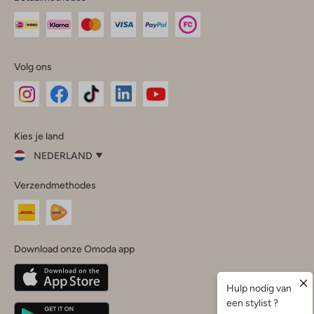
Volg ons
Omoda
Omoda
Omoda
Omoda
Omoda
Kies je land
Instagram
Facebook
TikTok
LinkedIn
YouTube
NEDERLAND
Kies
Verzendmethodes
je
Sluit
land
Nederland
België
(Nederlands)
Download onze Omoda app
Belgique
(Français)
Deutschland