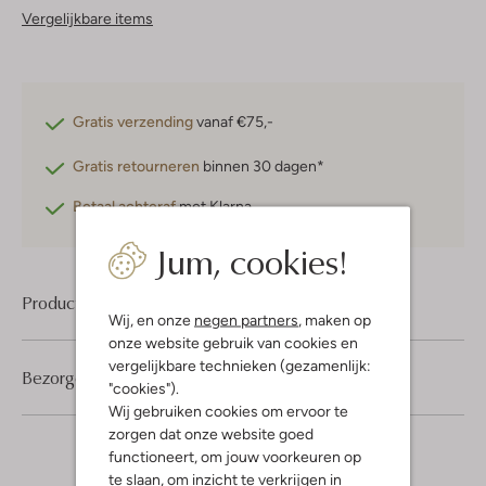
Vergelijkbare items
Gratis verzending
vanaf €75,-
Gratis retourneren
binnen 30 dagen*
Betaal achteraf
met Klarna
Jum, cookies!
Product informatie
Wij, en onze
negen partners
, maken op
onze website gebruik van cookies en
vergelijkbare technieken (gezamenlijk:
Bezorgen & retourneren
"cookies").
Wij gebruiken cookies om ervoor te
zorgen dat onze website goed
functioneert, om jouw voorkeuren op
te slaan, om inzicht te verkrijgen in