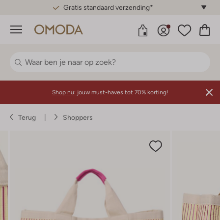
Gratis standaard verzending*
Menu
Shop nu:
jouw must-haves tot 70% korting!
Terug
Shoppers