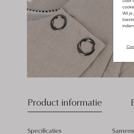
Door o
cooki
Wil je
toeste
indie
Coo
Product informatie
Specificaties
Samenst