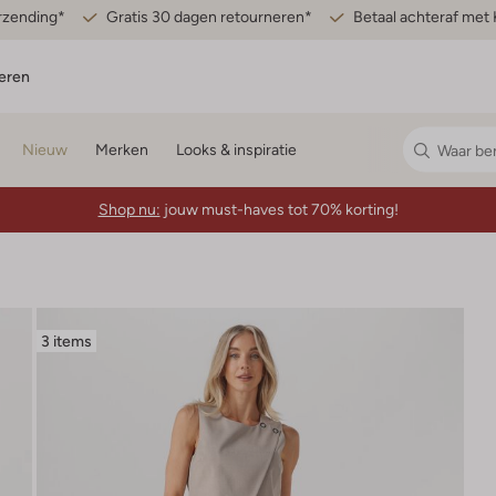
erzending*
Gratis 30 dagen retourneren*
Betaal achteraf met 
eren
Nieuw
Merken
Looks & inspiratie
Shop nu:
jouw must-haves tot 70% korting!
3 items