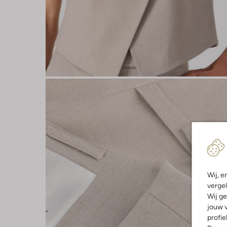
Wij, e
vergel
Wij ge
jouw v
profie