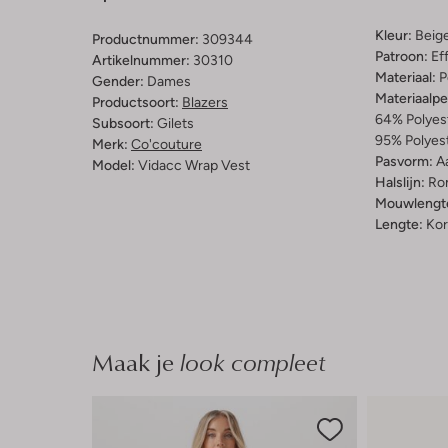
Kleur:
Beig
Productnummer:
309344
Patroon:
Ef
Artikelnummer:
30310
Materiaal:
P
Gender:
Dames
Materiaalp
Productsoort:
Blazers
64% Polyest
Subsoort:
Gilets
95% Polyest
Merk:
Co'couture
Pasvorm:
A
Model:
Vidacc Wrap Vest
Halslijn:
Ro
Mouwlengt
Lengte:
Kor
Maak je
look compleet