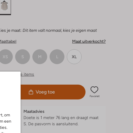
ies je maat:
Dit item valt normaal, kies je eigen maat
Maattabel
Maat uitverkocht?
XS
S
M
L
XL
ergelijkbare items
Voeg toe
Favoriet
Maatadvies
rt, om
Doete is 1 meter 76 lang en draagt maat
om een
S.
De pasvorm is
aansluitend
.
ies.