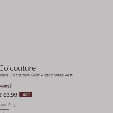
Co'couture
Beige Co'couture Gilet Vidacc Wrap Vest
 159,99
€ 63,99
-60%
leur:
Beige