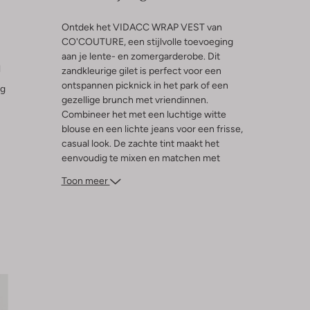
Ontdek het VIDACC WRAP VEST van
CO'COUTURE, een stijlvolle toevoeging
aan je lente- en zomergarderobe. Dit
l
zandkleurige gilet is perfect voor een
ontspannen picknick in het park of een
ng
gezellige brunch met vriendinnen.
Combineer het met een luchtige witte
blouse en een lichte jeans voor een frisse,
casual look. De zachte tint maakt het
eenvoudig te mixen en matchen met
andere seizoensfavorieten. Of je nu geniet
Toon meer
van een zonnige dag in de stad of een
wandeling langs het strand, dit vest biedt
de perfecte balans tussen comfort en stijl.