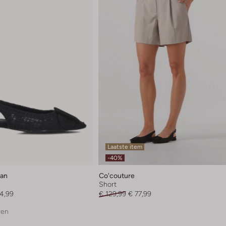
Laatste item
-40%
ran
Co'couture
Short
4,99
€ 129,99
€ 77,99
ren