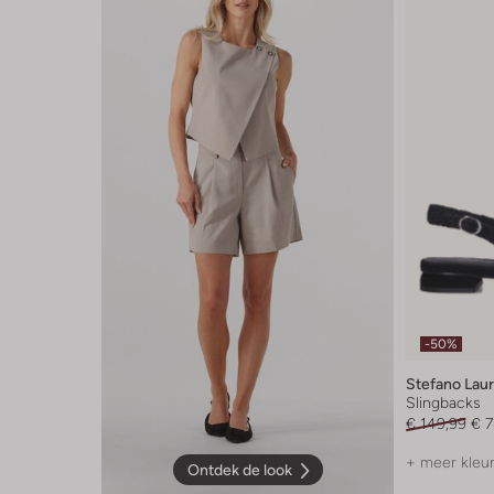
-50%
Stefano Lau
Slingbacks
€ 149,99
€ 7
+ meer kleu
Ontdek de look