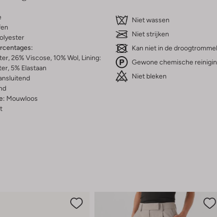
e
Niet wassen
fen
Niet strijken
olyester
ercentages:
Kan niet in de droogtromme
er, 26% Viscose, 10% Wol, Lining:
Gewone chemische reinigi
er, 5% Elastaan
Niet bleken
ansluitend
nd
e:
Mouwloos
t