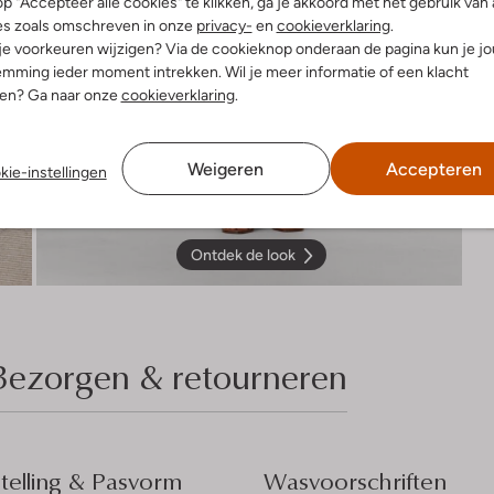
p "Accepteer alle cookies" te klikken, ga je akkoord met het gebruik van 
es zoals omschreven in onze
privacy-
en
cookieverklaring
.
 je voorkeuren wijzigen? Via de cookieknop onderaan de pagina kun je j
mming ieder moment intrekken. Wil je meer informatie of een klacht
nen? Ga naar onze
cookieverklaring
.
Weigeren
Accepteren
kie-instellingen
Ontdek de look
Bezorgen & retourneren
elling & Pasvorm
Wasvoorschriften