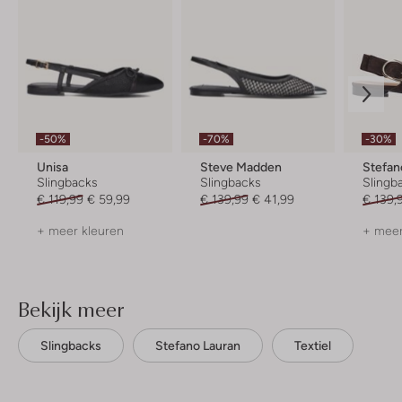
-50%
-70%
-30%
Unisa
Steve Madden
Stefan
Slingbacks
Slingbacks
Slingb
€ 119,99
€ 59,99
€ 139,99
€ 41,99
€ 139,
+ meer kleuren
+ meer
Bekijk meer
Slingbacks
Stefano Lauran
Textiel