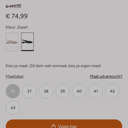
€ 149,99
€ 74,99
Kleur:
Zwart
Kies je maat:
Dit item valt normaal, kies je eigen maat
Maattabel
Maat uitverkocht?
36
37
38
39
40
41
42
43
Voeg toe