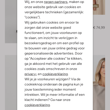
Wij, en onze
negen partners
, maken op
Laatste items
onze website gebruik van cookies en
-50%
vergelijkbare technieken (gezamenlijk:
"cookies").
Mr Mood
Wij gebruiken cookies om ervoor te
Blouse
zorgen dat onze website goed
€ 149,99
€ 74,99
functioneert, om jouw voorkeuren op
te slaan, om inzicht te verkrijgen in
Ontdek de look
bezoekersgedrag en om een profiel op
te bouwen van jouw online gedrag voor
gepersonaliseerde advertenties. Door
op "Accepteer alle cookies" te klikken,
ga je akkoord met het gebruik van alle
cookies zoals omschreven in onze
privacy-
en
cookieverklaring
.
Wil je je voorkeuren wijzigen? Via de
cookieknop onderaan de pagina kun je
jouw toestemming ieder moment
intrekken. Wil je meer informatie of een
klacht indienen? Ga naar onze
cookieverklaring
.