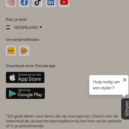
Omoda
Omoda
Omoda
Omoda
Omoda
Kies je land
Instagram
Facebook
TikTok
LinkedIn
YouTube
NEDERLAND
Kies
Verzendmethodes
je
Sluit
land
Nederland
België
(Nederlands)
Download onze Omoda app
Belgique
(Français)
Deutschland
*Dit geldt alleen voor items die op voorraad zijn. Check voor de
zekerheid de verwachte bezorgdatum bij het item op de website
of in je winkelmandje.