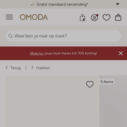
Gratis standaard verzending*
Menu
Shop nu:
jouw must-haves tot 70% korting!
Terug
Hakken
5 items