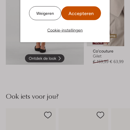
Accepteren
Weigeren
Cookie-instellingen
Laatste items
-60%
Co'couture
Gilet
Ontdek de look
€ 159,99
€ 63,99
Ook iets voor jou?