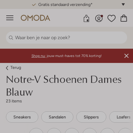
Gratis standaard verzending*
Menu
Shop nu:
jouw must-haves tot 70% korting!
Terug
Notre-V
Schoenen Dames
Blauw
23 items
Sneakers
Sandalen
Slippers
Loafers