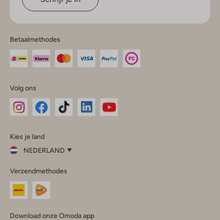
Betaalmethodes
Volg ons
Omoda
Omoda
Omoda
Omoda
Omoda
Kies je land
Instagram
Facebook
TikTok
LinkedIn
YouTube
NEDERLAND
Kies
Verzendmethodes
je
Sluit
land
Nederland
België
(Nederlands)
Download onze Omoda app