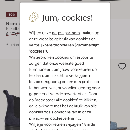
Laatste items
Jum, cookies!
-30%
-20%
Notre-V
Notre-V
Enkelboots
Pumps
Wij, en onze
negen partners
, maken op
€ 179,99
€ 125,99
€ 129,99
€ 103,99
onze website gebruik van cookies en
+ meer kleuren
+ meer kleuren
vergelijkbare technieken (gezamenlijk:
"cookies").
Wij gebruiken cookies om ervoor te
zorgen dat onze website goed
functioneert, om jouw voorkeuren op
te slaan, om inzicht te verkrijgen in
bezoekersgedrag en om een profiel op
te bouwen van jouw online gedrag voor
gepersonaliseerde advertenties. Door
op "Accepteer alle cookies" te klikken,
ga je akkoord met het gebruik van alle
cookies zoals omschreven in onze
privacy-
en
cookieverklaring
.
Wil je je voorkeuren wijzigen? Via de