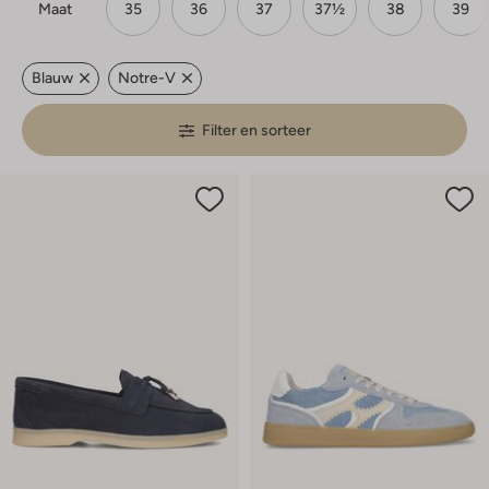
Maat
35
36
37
37½
38
39
Blauw
Notre-V
Filter en sorteer