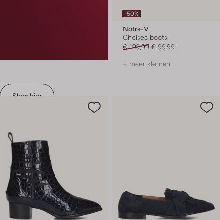
-50%
Notre-V
Chelsea boots
€ 199,99
€ 99,99
+ meer kleuren
Shop hier