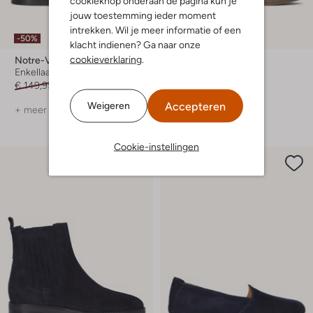
cookieknop onderaan de pagina kun je
jouw toestemming ieder moment
intrekken. Wil je meer informatie of een
-50%
-50%
klacht indienen? Ga naar onze
cookieverklaring
.
Notre-V
Notre-V
Enkellaarsjes
Slippers
€ 149,95
€ 74,99
€ 89,95
€ 44,99
Accepteren
Weigeren
+ meer kleuren
Cookie-instellingen