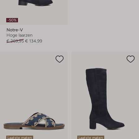
-50%
Notre-V
Hoge laarzen
€ 269,95
€ 134,99
Laatste maten
Laatste maten