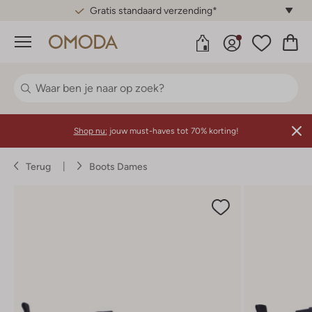
Gratis standaard verzending*
Menu
Shop nu:
jouw must-haves tot 70% korting!
Terug
Boots Dames