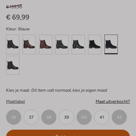
€ 139,95
€ 69,99
Kleur:
Blauw
Kies je maat:
Dit item valt normaal, kies je eigen maat
Maattabel
Maat uitverkocht?
36
37
38
39
40
41
42