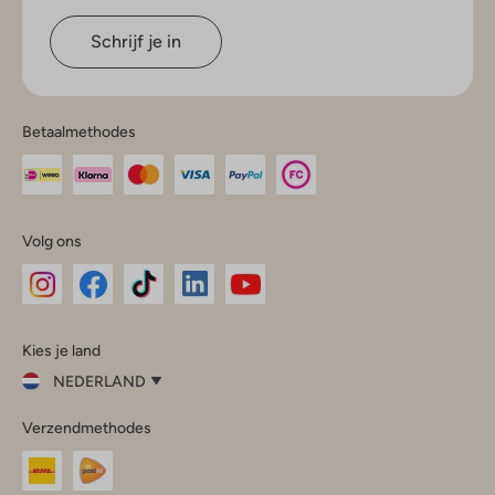
Schrijf je in
Betaalmethodes
Volg ons
Omoda
Omoda
Omoda
Omoda
Omoda
Kies je land
Instagram
Facebook
TikTok
LinkedIn
YouTube
NEDERLAND
Kies
Verzendmethodes
je
Sluit
land
Nederland