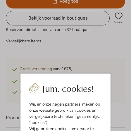
Voeg toe
Bekijk voorraad in boutiques
Favoriet
Reserveer direct in een van onze 37 boutiques
Vergelijkbare items
Gratis verzending
vanaf €75,-
Gratis retourneren
binnen 30 dagen*
Jum, cookies!
Betaal achteraf
met Klarna
Wij, en onze
negen partners
, maken op
onze website gebruik van cookies en
vergelijkbare technieken (gezamenlijk:
Product informatie
"cookies").
Wij gebruiken cookies om ervoor te