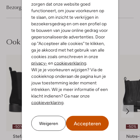
zorgen dat onze website goed
Bezorgen & retourneren
functioneert, om jouw voorkeuren op
te slaan, om inzicht te verkrijgen in
bezoekersgedrag en om een profiel op
te bouwen van jouw online gedrag voor
gepersonaliseerde advertenties. Door
Ook iets voor jou?
op "Accepteer alle cookies" te klikken,
ga je akkoord met het gebruik van alle
cookies zoals omschreven in onze
privacy-
en
cookieverklaring
.
Wil je je voorkeuren wijzigen? Via de
cookieknop onderaan de pagina kun je
jouw toestemming ieder moment
intrekken. Wil je meer informatie of een
klacht indienen? Ga naar onze
cookieverklaring
.
Accepteren
Weigeren
-50%
-50%
-50%
Stefano Lauran
Notre-V
Notre