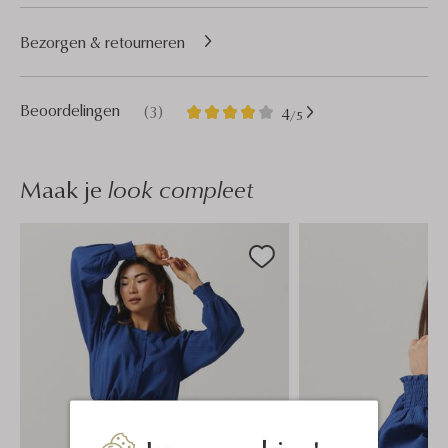
Bezorgen & retourneren
3
4
Beoordelingen
(3)
4
/5
Sterren
Maak je
look compleet