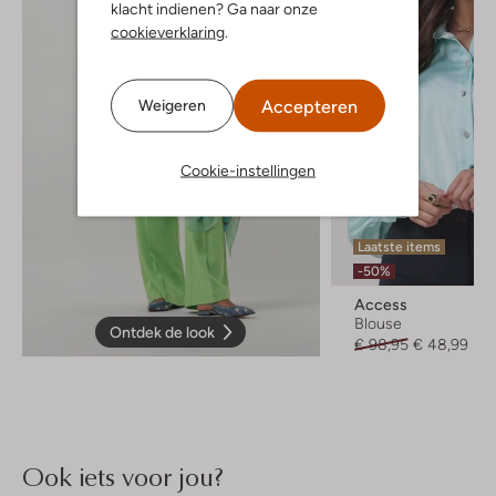
klacht indienen? Ga naar onze
cookieverklaring
.
Accepteren
Weigeren
Cookie-instellingen
Laatste items
-50%
Access
Blouse
Ontdek de look
€ 98,95
€ 48,99
Ook iets voor jou?