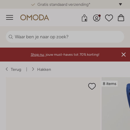
Gratis standaard verzending*
Menu
Shop nu:
jouw must-haves tot 70% korting!
Terug
Hakken
8 items