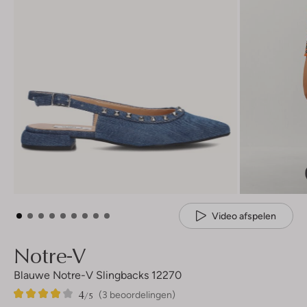
Video afspelen
Notre-V
Blauwe Notre-V Slingbacks 12270
4
3
4
/5
(3 beoordelingen)