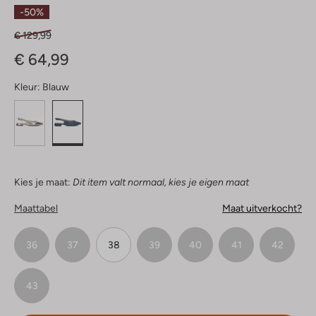
Sterren
-50%
€ 129,99
€ 64,99
Kleur:
Blauw
Kies je maat:
Dit item valt normaal, kies je eigen maat
Maattabel
Maat uitverkocht?
36
37
38
39
40
41
42
43