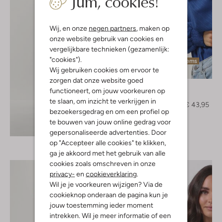
Jum, cookies!
Wij, en onze
negen partners
, maken op
onze website gebruik van cookies en
vergelijkbare technieken (gezamenlijk:
"cookies").
Laatste items
Wij gebruiken cookies om ervoor te
-20%
zorgen dat onze website goed
Moves
functioneert, om jouw voorkeuren op
Blouse
te slaan, om inzicht te verkrijgen in
€ 54,95
€ 43,95
bezoekersgedrag en om een profiel op
te bouwen van jouw online gedrag voor
Ontdek de look
gepersonaliseerde advertenties. Door
op "Accepteer alle cookies" te klikken,
ga je akkoord met het gebruik van alle
cookies zoals omschreven in onze
privacy-
en
cookieverklaring
.
Wil je je voorkeuren wijzigen? Via de
cookieknop onderaan de pagina kun je
jouw toestemming ieder moment
intrekken. Wil je meer informatie of een