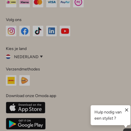
Volg ons
Omoda
Omoda
Omoda
Omoda
Omoda
Kies je land
Instagram
Facebook
TikTok
LinkedIn
YouTube
NEDERLAND
Kies
Verzendmethodes
je
Sluit
land
Nederland
België
(Nederlands)
Download onze Omoda app
Belgique
(Français)
Deutschland