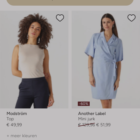
-60%
Modström
Another Label
Top
Mini jurk
€ 49,99
€ 129,96
€ 51,99
+ meer kleuren