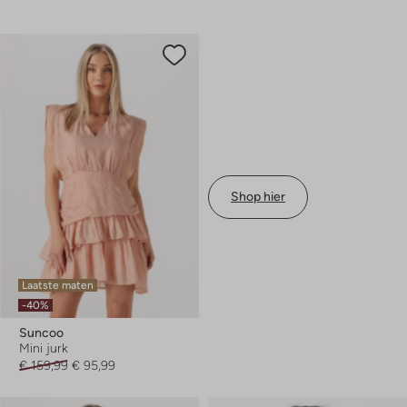
Shop hier
Laatste maten
-40%
Suncoo
Mini jurk
€ 159,99
€ 95,99