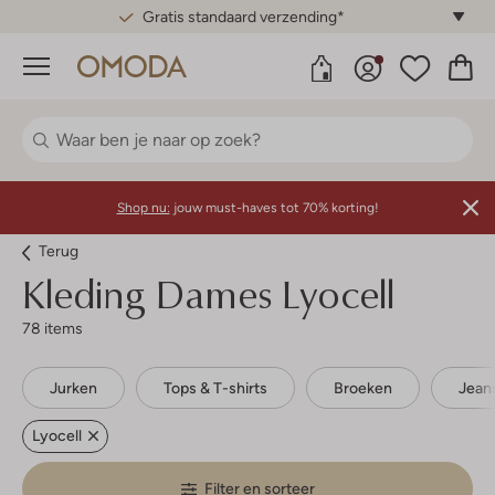
Gratis standaard verzending*
Menu
Shop nu:
jouw must-haves tot 70% korting!
Terug
Kleding Dames Lyocell
78 items
Jurken
Tops & T-shirts
Broeken
Jean
Lyocell
Filter en sorteer