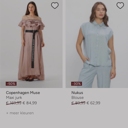
-50%
-30%
Copenhagen Muse
Nukus
Maxi jurk
Blouse
€ 169,99
€ 84,99
€ 89,99
€ 62,99
+ meer kleuren