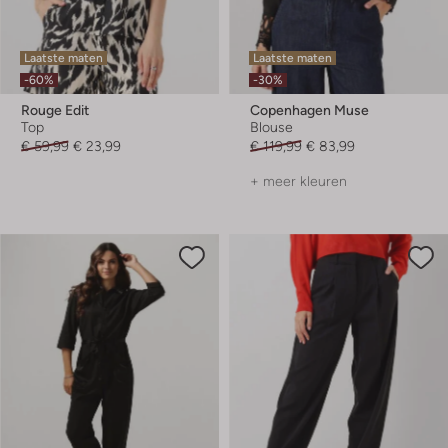
Laatste maten
Laatste maten
-60%
-30%
Rouge Edit
Copenhagen Muse
Top
Blouse
€ 59,99
€ 23,99
€ 119,99
€ 83,99
+ meer kleuren