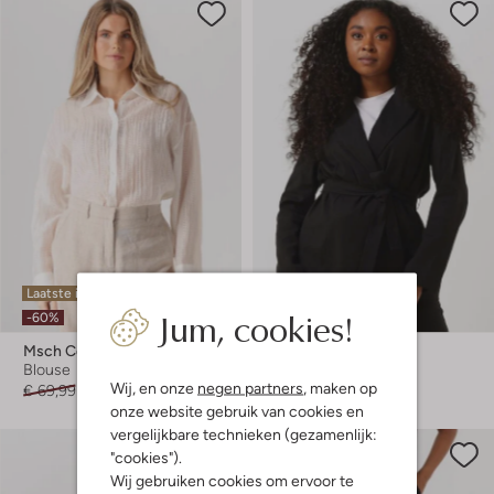
Laatste item
Jum, cookies!
-60%
-60%
Msch Copenhagen
Simple
Blouse
Blazer
Wij, en onze
negen partners
, maken op
€ 69,99
€ 27,99
€ 169,95
€ 67,99
onze website gebruik van cookies en
vergelijkbare technieken (gezamenlijk:
"cookies").
Wij gebruiken cookies om ervoor te