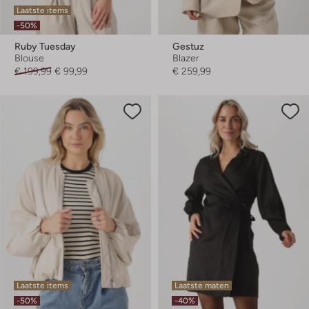
Laatste items
-50%
Ruby Tuesday
Gestuz
Blouse
Blazer
€ 199,99
€ 99,99
€ 259,99
Laatste items
Laatste maten
-50%
-40%