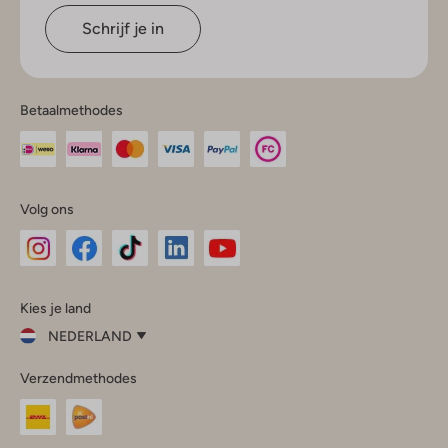
Schrijf je in
Betaalmethodes
Volg ons
Omoda
Omoda
Omoda
Omoda
Omoda
Kies je land
Instagram
Facebook
TikTok
LinkedIn
YouTube
NEDERLAND
Kies
Verzendmethodes
je
Sluit
land
Nederland