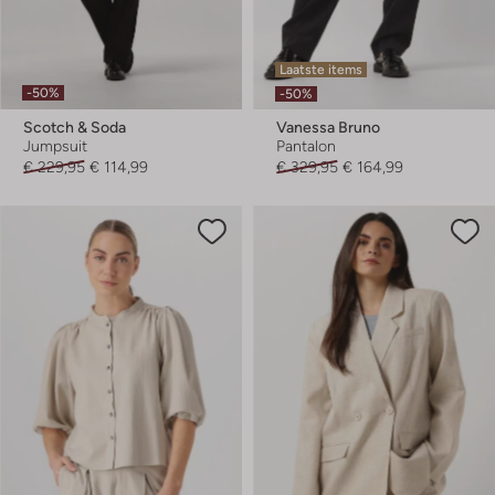
Laatste items
-50%
-50%
Scotch & Soda
Vanessa Bruno
Jumpsuit
Pantalon
€ 229,95
€ 114,99
€ 329,95
€ 164,99