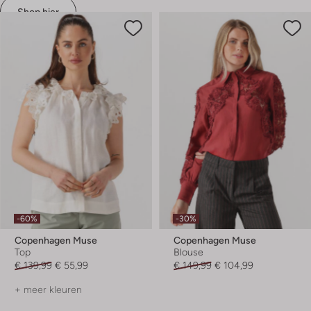
Shop hier
-60%
-30%
Copenhagen Muse
Copenhagen Muse
Top
Blouse
€ 139,99
€ 55,99
€ 149,99
€ 104,99
+ meer kleuren