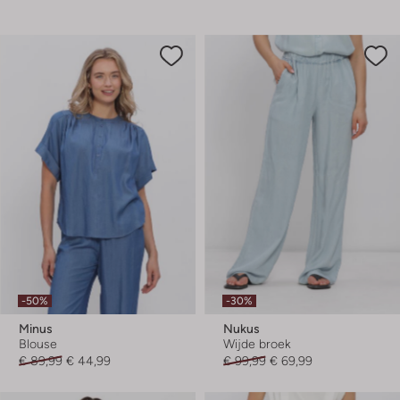
-50%
-30%
Minus
Nukus
Blouse
Wijde broek
€ 89,99
€ 44,99
€ 99,99
€ 69,99