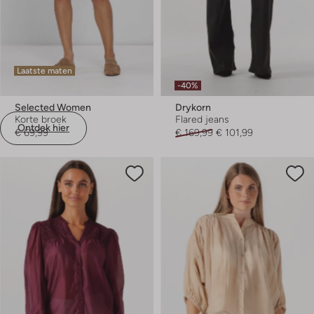
Laatste maten
-40%
Selected Women
Drykorn
Korte broek
Flared jeans
Ontdek hier
€ 69,99
€ 169,99
€ 101,99