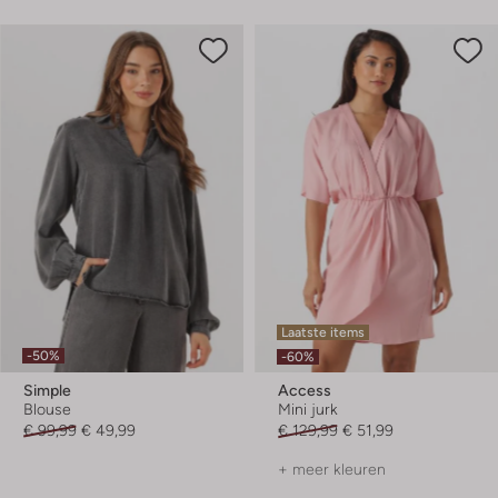
Laatste items
-50%
-60%
Simple
Access
Blouse
Mini jurk
€ 99,99
€ 49,99
€ 129,99
€ 51,99
+ meer kleuren