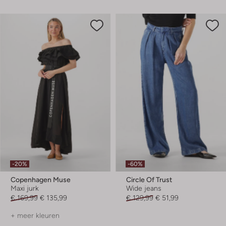
-20%
-60%
Copenhagen Muse
Circle Of Trust
Maxi jurk
Wide jeans
€ 169,99
€ 135,99
€ 129,99
€ 51,99
+ meer kleuren