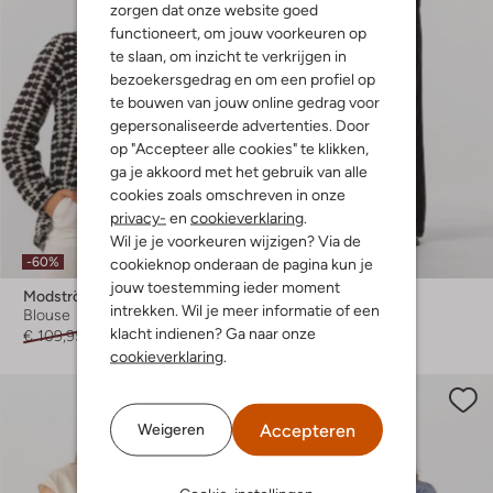
zorgen dat onze website goed
functioneert, om jouw voorkeuren op
te slaan, om inzicht te verkrijgen in
bezoekersgedrag en om een profiel op
te bouwen van jouw online gedrag voor
gepersonaliseerde advertenties. Door
op "Accepteer alle cookies" te klikken,
ga je akkoord met het gebruik van alle
cookies zoals omschreven in onze
privacy-
en
cookieverklaring
.
Wil je je voorkeuren wijzigen? Via de
cookieknop onderaan de pagina kun je
-60%
-30%
jouw toestemming ieder moment
Modström
Another Label
intrekken. Wil je meer informatie of een
Blouse
Wide jeans
klacht indienen? Ga naar onze
€ 109,95
€ 43,99
€ 149,99
€ 104,99
cookieverklaring
.
Accepteren
Weigeren