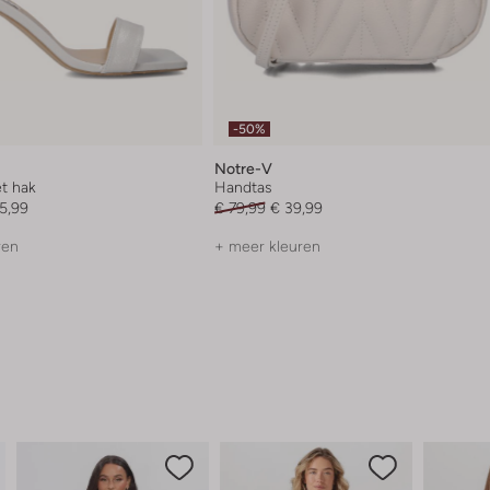
-50%
Notre-V
t hak
Handtas
5,99
€ 79,99
€ 39,99
ren
+ meer kleuren