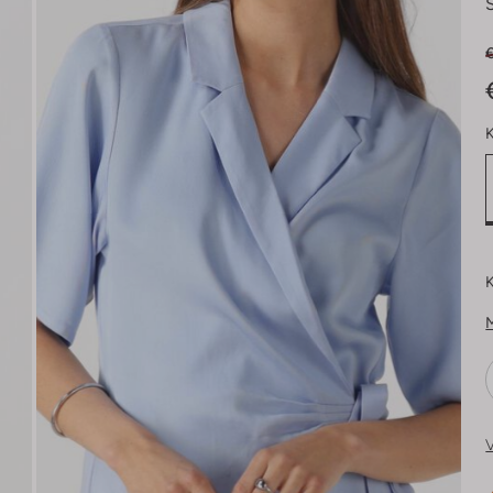
€
K
K
V