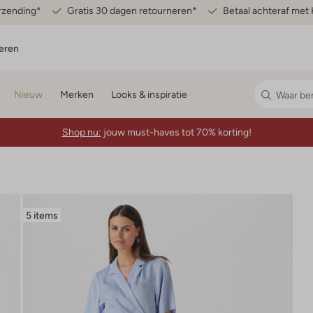
erzending*
Gratis 30 dagen retourneren*
Betaal achteraf met 
eren
Nieuw
Merken
Looks & inspiratie
Shop nu:
jouw must-haves tot 70% korting!
5 items