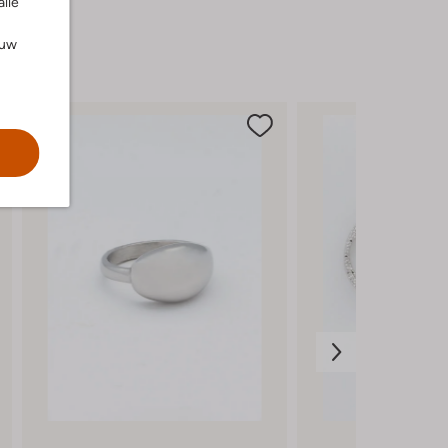
alle
van iedere dame die houdt van een vleugje
kleur en comfort.
ouw