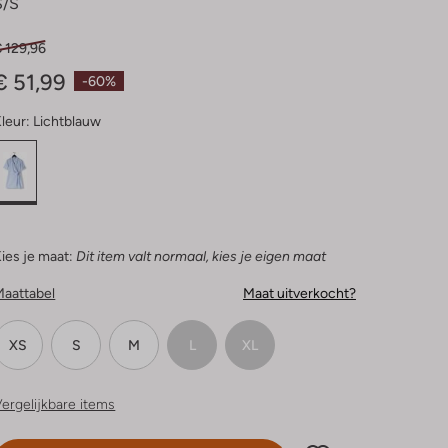
S/s
 129,96
€ 51,99
-60%
leur:
Lichtblauw
ies je maat:
Dit item valt normaal, kies je eigen maat
Maattabel
Maat uitverkocht?
XS
S
M
L
XL
ergelijkbare items