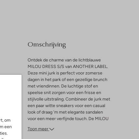
Omschrijving
Ontdek de charme van de lichtblauwe
MILOU DRESS S/S van ANOTHER LABEL.
Deze mini jurk is perfect voor zomerse
l
dagen in het park of een gezellige brunch
met vriendinnen. De luchtige stof en
ng
speelse snit zorgen voor een frisse en
stijlvolle uitstraling. Combineer de jurk met
een paar witte sneakers voor een casual
look of draag 'm met elegante sandalen
voor een meer verfijnde touch. De MILOU
rt, om
DRESS S/S past ook prachtig bij een lichte
om een
Toon meer
denim jas voor de koelere avonden. Een
ies.
veelzijdige toevoeging aan de garderobe