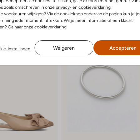
p "Accepteer alle cookies" te klikken, ga je akkoord met het gebruik van 
es zoals omschreven in onze
privacy-
en
cookieverklaring
.
 je voorkeuren wijzigen? Via de cookieknop onderaan de pagina kun je j
mming ieder moment intrekken. Wil je meer informatie of een klacht
nen? Ga naar onze
cookieverklaring
.
Weigeren
Accepteren
kie-instellingen