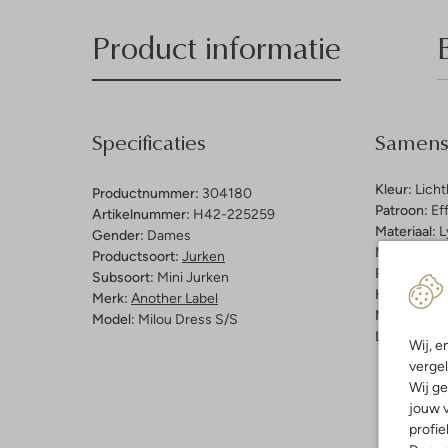
Product informatie
Specificaties
Samenst
Kleur:
Lich
Productnummer:
304180
Patroon:
Ef
Artikelnummer:
H42-225259
Materiaal:
L
Gender:
Dames
Materiaalp
Productsoort:
Jurken
Pasvorm:
Re
Subsoort:
Mini Jurken
Halslijn:
V-
Merk:
Another Label
Mouwlengt
Model:
Milou Dress S/s
Lengte:
Kor
Wij, e
vergel
Wij ge
jouw v
profie