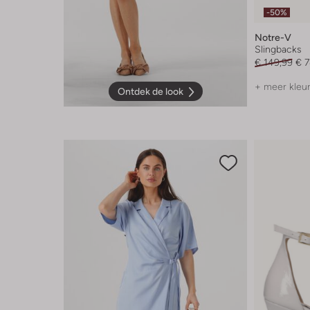
-50%
Notre-V
Slingbacks
€ 149,99
€ 7
+ meer kleu
Ontdek de look