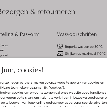
Bezorgen & retourneren
elling & Pasvorm
Wasvoorschriften
tblauw
Beperkt wassen op 30 °C
fen
Strijken op maximaal 110 °C
yocell
ercentages:
100% Lyocell
Kan niet in de droogtromme
gular Fit
Jum, cookies!
Speciale chemische reinigi
Hals
Niet bleken
e:
Korte Mouw
t
n onze
negen partners
, maken op onze website gebruik van cookies en
ijkbare technieken (gezamenlijk: "cookies").
bruiken cookies om ervoor te zorgen dat onze website goed functionee
oorkeuren op te slaan, om inzicht te verkrijgen in bezoekersgedrag en 
l op te bouwen van jouw online gedrag voor gepersonaliseerde advertent