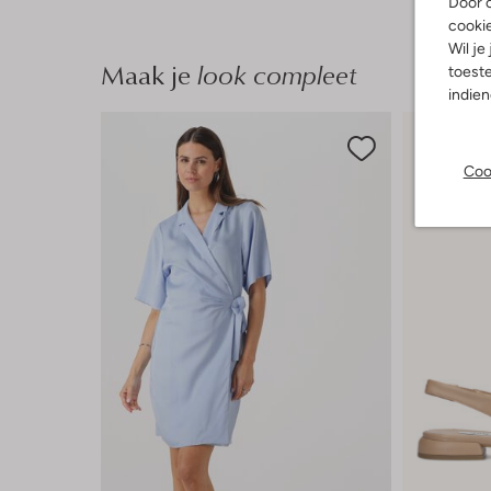
Door o
cooki
Wil je
Maak je
look compleet
toeste
indie
Coo