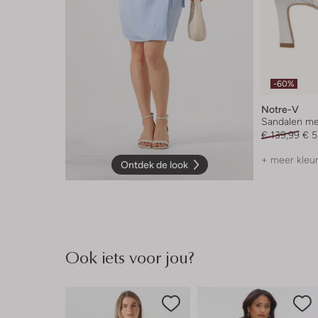
-60%
Notre-V
Sandalen me
€ 139,99
€ 5
+ meer kleu
Ontdek de look
Ook iets voor jou?