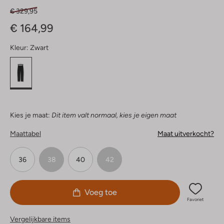
€ 329,95
€ 164,99
Kleur:
Zwart
Kies je maat:
Dit item valt normaal, kies je eigen maat
Maattabel
Maat uitverkocht?
36
38
40
42
Voeg toe
Favoriet
Vergelijkbare items