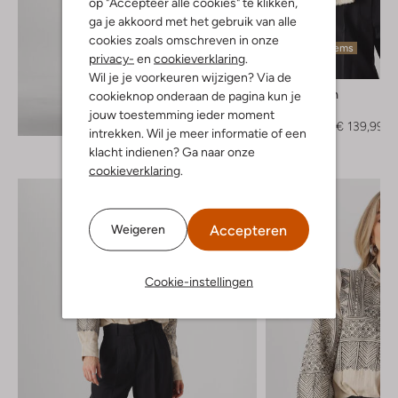
op "Accepteer alle cookies" te klikken,
ga je akkoord met het gebruik van alle
cookies zoals omschreven in onze
Laatste items
privacy-
en
cookieverklaring
.
-30%
Wil je je voorkeuren wijzigen? Via de
Summum
cookieknop onderaan de pagina kun je
Jack
jouw toestemming ieder moment
Ontdek de look
€ 199,95
€ 139,99
intrekken. Wil je meer informatie of een
klacht indienen? Ga naar onze
cookieverklaring
.
Accepteren
Weigeren
Cookie-instellingen