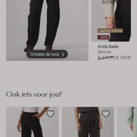
Laatste items
-50%
Antik Batik
Blouse
Ontdek de look
€ 279,95
€ 139,99
Ook iets voor jou?