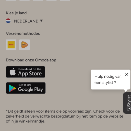
Omoda
Omoda
Omoda
Omoda
Omoda
Kies je land
Instagram
Facebook
TikTok
LinkedIn
YouTube
NEDERLAND
Kies
Verzendmethodes
je
Sluit
land
Nederland
België
(Nederlands)
Download onze Omoda app
Belgique
(Français)
Deutschland
*Dit geldt alleen voor items die op voorraad zijn. Check voor de
zekerheid de verwachte bezorgdatum bij het item op de website
of in je winkelmandje.