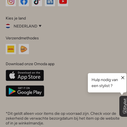
Omoda
Omoda
Omoda
Omoda
Omoda
Kies je land
Instagram
Facebook
TikTok
LinkedIn
YouTube
NEDERLAND
Kies
Verzendmethodes
je
Sluit
land
Nederland
België
(Nederlands)
Download onze Omoda app
Belgique
(Français)
Deutschland
*Dit geldt alleen voor items die op voorraad zijn. Check voor de
zekerheid de verwachte bezorgdatum bij het item op de website
of in je winkelmandje.