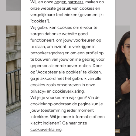
Wij, en onze
negen partners
, maken op
Blazer
Ontdek de look
€ 139,95
onze website gebruik van cookies en
vergelijkbare technieken (gezamenlijk:
"cookies").
Wij gebruiken cookies om ervoor te
zorgen dat onze website goed
functioneert, om jouw voorkeuren op
te slaan, om inzicht te verkrijgen in
bezoekersgedrag en om een profiel op
te bouwen van jouw online gedrag voor
gepersonaliseerde advertenties. Door
op "Accepteer alle cookies" te klikken,
ga je akkoord met het gebruik van alle
cookies zoals omschreven in onze
privacy-
en
cookieverklaring
.
Wil je je voorkeuren wijzigen? Via de
cookieknop onderaan de pagina kun je
jouw toestemming ieder moment
intrekken. Wil je meer informatie of een
klacht indienen? Ga naar onze
cookieverklaring
.
Laatste item