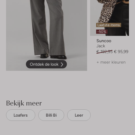
Laatste items
-50%
Suncoo
Jack
€ 192,95
€ 95,99
+ meer kleuren
Ontdek de look
Bekijk meer
Loafers
Billi Bi
Leer