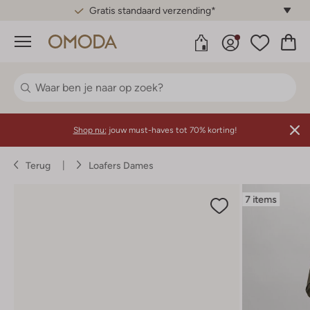
Gratis standaard verzending*
Menu
Shop nu:
jouw must-haves tot 70% korting!
Terug
Loafers Dames
7 items