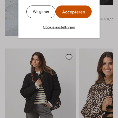
-50%
Suncoo
Accepteren
Weigeren
Jack
€ 203,95
€ 101,99
Cookie-instellingen
Ontdek de look