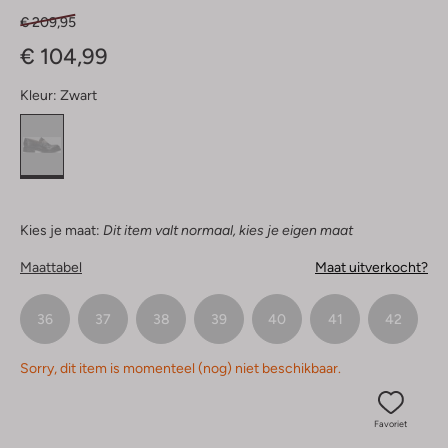
€ 209,95
€ 104,99
Kleur:
Zwart
Kies je maat:
Dit item valt normaal, kies je eigen maat
Maattabel
Maat uitverkocht?
36
37
38
39
40
41
42
Sorry, dit item is momenteel (nog) niet beschikbaar.
Favoriet