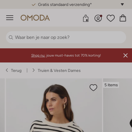
Gratis standaard verzending*
Menu
Shop nu:
jouw must-haves tot 70% korting!
Terug
Truien & Vesten Dames
5 items