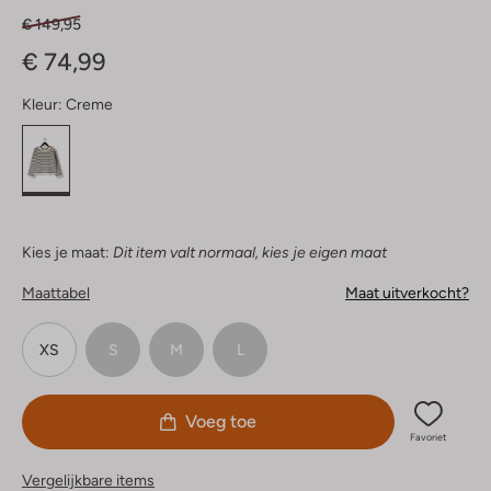
€ 149,95
€ 74,99
Kleur:
Creme
Kies je maat:
Dit item valt normaal, kies je eigen maat
Maattabel
Maat uitverkocht?
XS
S
M
L
Voeg toe
Favoriet
Vergelijkbare items