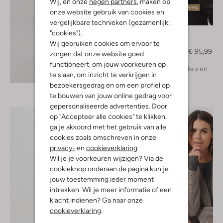
Wij, en onze
negen partners
, maken op
Laatste items
onze website gebruik van cookies en
-50%
vergelijkbare technieken (gezamenlijk:
"cookies").
Suncoo
Jack
Wij gebruiken cookies om ervoor te
€ 192,95
€ 95,99
zorgen dat onze website goed
functioneert, om jouw voorkeuren op
+ meer kleuren
Ontdek de look
te slaan, om inzicht te verkrijgen in
bezoekersgedrag en om een profiel op
te bouwen van jouw online gedrag voor
gepersonaliseerde advertenties. Door
op "Accepteer alle cookies" te klikken,
ga je akkoord met het gebruik van alle
cookies zoals omschreven in onze
privacy-
en
cookieverklaring
.
Wil je je voorkeuren wijzigen? Via de
cookieknop onderaan de pagina kun je
jouw toestemming ieder moment
intrekken. Wil je meer informatie of een
klacht indienen? Ga naar onze
cookieverklaring
.