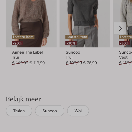
Laatste item
Laatste item
Laatst
-20%
-30%
-30%
Aimee The Label
Suncoo
Sunco
Trui
Trui
Vest
€ 149,99
€ 119,99
€ 109,99
€ 76,99
€ 139,
Bekijk meer
Truien
Suncoo
Wol