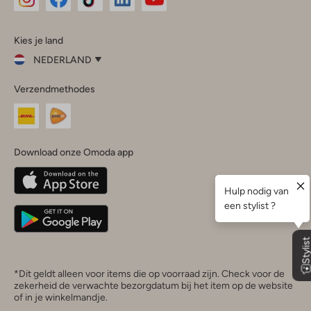
Omoda
Omoda
Omoda
Omoda
Omoda
Kies je land
Instagram
Facebook
TikTok
LinkedIn
YouTube
NEDERLAND
Kies
Verzendmethodes
je
Sluit
land
Nederland
België
(Nederlands)
Download onze Omoda app
Belgique
(Français)
Deutschland
*Dit geldt alleen voor items die op voorraad zijn. Check voor de
zekerheid de verwachte bezorgdatum bij het item op de website
of in je winkelmandje.