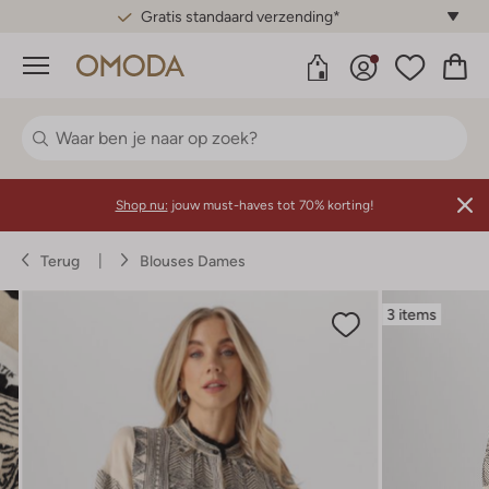
Gratis standaard verzending*
Menu
Shop nu:
jouw must-haves tot 70% korting!
Terug
Blouses Dames
3 items