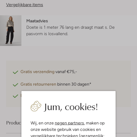
Vergelijkbare items
Maatadvies
Doete is 1 meter 76 lang en draagt maat s.
De
pasvorm is
losvallend
.
Gratis verzending
vanaf €75,-
Gratis retourneren
binnen 30 dagen*
Betaal achteraf
met Klarna
Jum, cookies!
Product informatie
Wij, en onze
negen partners
, maken op
onze website gebruik van cookies en
vergelijkbare technieken (gezamenlijk: