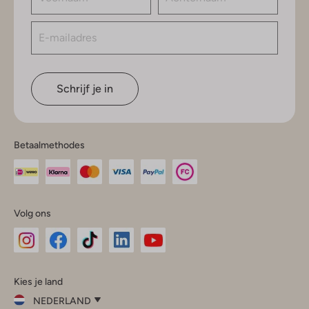
Schrijf je in
Betaalmethodes
Volg ons
Omoda
Omoda
Omoda
Omoda
Omoda
Kies je land
Instagram
Facebook
TikTok
LinkedIn
YouTube
NEDERLAND