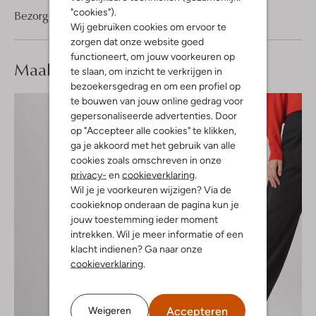
"cookies").
Bezorgen & retourneren
Wij gebruiken cookies om ervoor te
zorgen dat onze website goed
functioneert, om jouw voorkeuren op
Maak je
look compleet
te slaan, om inzicht te verkrijgen in
bezoekersgedrag en om een profiel op
te bouwen van jouw online gedrag voor
gepersonaliseerde advertenties. Door
op "Accepteer alle cookies" te klikken,
ga je akkoord met het gebruik van alle
cookies zoals omschreven in onze
privacy-
en
cookieverklaring
.
Wil je je voorkeuren wijzigen? Via de
cookieknop onderaan de pagina kun je
jouw toestemming ieder moment
intrekken. Wil je meer informatie of een
klacht indienen? Ga naar onze
cookieverklaring
.
Accepteren
Weigeren