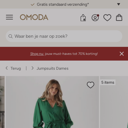
Gratis standaard verzending*
Menu
Shop nu:
jouw must-haves tot 70% korting!
Terug
Jumpsuits Dames
5 items