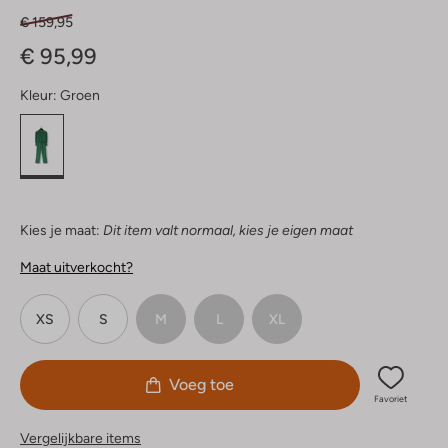
€ 159,95
€ 95,99
Kleur:
Groen
Kies je maat:
Dit item valt normaal, kies je eigen maat
Maat uitverkocht?
XS
S
M
L
XL
Voeg toe
Favoriet
Vergelijkbare items