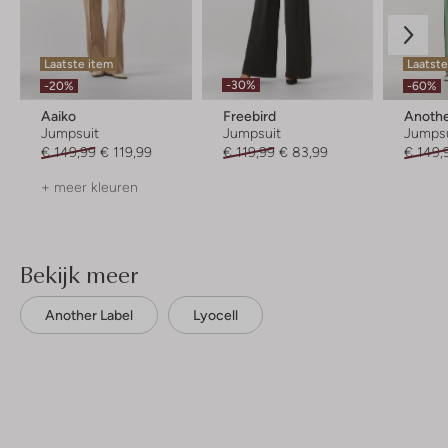
Laatste item
Laatste
-30%
-20%
-60%
Aaiko
Freebird
Anothe
Jumpsuit
Jumpsuit
Jumpsu
€ 149,99
€ 119,99
€ 119,99
€ 83,99
€ 149,
+ meer kleuren
Bekijk meer
Another Label
Lyocell