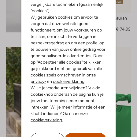
Laatste items
vergelijkbare technieken (gezamenlijk:
-50%
"cookies").
Wij gebruiken cookies om ervoor te
Stefano Lauran
Loafers
zorgen dat onze website goed
Ontdek de look
€ 149,95
€ 74,99
functioneert, om jouw voorkeuren op
te slaan, om inzicht te verkrijgen in
bezoekersgedrag en om een profiel op
te bouwen van jouw online gedrag voor
gepersonaliseerde advertenties. Door
op "Accepteer alle cookies" te klikken,
ga je akkoord met het gebruik van alle
cookies zoals omschreven in onze
privacy-
en
cookieverklaring
.
Wil je je voorkeuren wijzigen? Via de
cookieknop onderaan de pagina kun je
jouw toestemming ieder moment
intrekken. Wil je meer informatie of een
klacht indienen? Ga naar onze
cookieverklaring
.