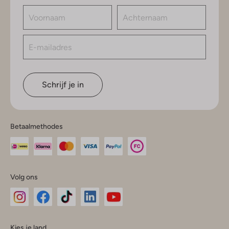
Schrijf je in
Betaalmethodes
Volg ons
Omoda
Omoda
Omoda
Omoda
Omoda
Kies je land