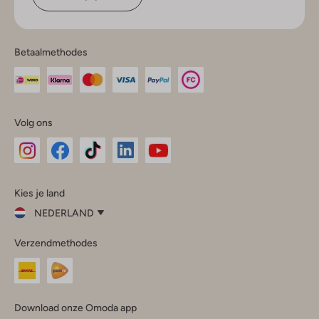
Betaalmethodes
Volg ons
Omoda
Omoda
Omoda
Omoda
Omoda
Kies je land
Instagram
Facebook
TikTok
LinkedIn
YouTube
NEDERLAND
Kies
Verzendmethodes
je
Sluit
land
Nederland
België
(Nederlands)
Download onze Omoda app