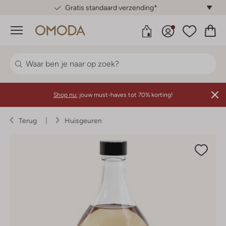
Gratis standaard verzending*
Menu
Shop nu:
jouw must-haves tot 70% korting!
Terug
Huisgeuren