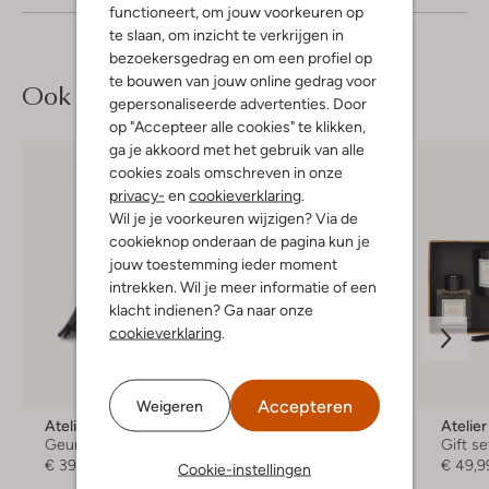
functioneert, om jouw voorkeuren op
te slaan, om inzicht te verkrijgen in
bezoekersgedrag en om een profiel op
te bouwen van jouw online gedrag voor
Ook iets voor jou?
gepersonaliseerde advertenties. Door
op "Accepteer alle cookies" te klikken,
ga je akkoord met het gebruik van alle
cookies zoals omschreven in onze
privacy-
en
cookieverklaring
.
Wil je je voorkeuren wijzigen? Via de
cookieknop onderaan de pagina kun je
jouw toestemming ieder moment
intrekken. Wil je meer informatie of een
klacht indienen? Ga naar onze
cookieverklaring
.
Accepteren
Weigeren
Atelier Rebul
Atelier Rebul
Atelie
Geurstokjes
Roomsprays
Gift se
€ 39,99
€ 39,99
€ 49,9
Cookie-instellingen