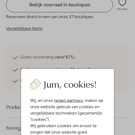
Bekijk voorraad in boutiques
Favoriet
Reserveer direct in een van onze 37 boutiques
Vergelijkbare items
Gratis verzending
vanaf €75,-
Gratis retourneren
binnen 30 dagen*
Jum, cookies!
Betaal achteraf
met Klarna
Wij, en onze
negen partners
, maken op
Product informatie
onze website gebruik van cookies en
vergelijkbare technieken (gezamenlijk:
"cookies").
Wij gebruiken cookies om ervoor te
Bezorgen & retourneren
zorgen dat onze website goed