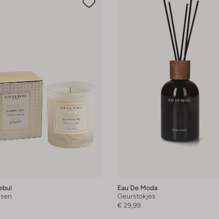
ebul
Eau De Moda
rsen
Geurstokjes
€ 29,99