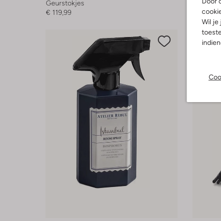
Door o
Geurstokjes
Geurstok
cooki
€ 119,99
€ 119,99
Wil je
toeste
indie
Coo