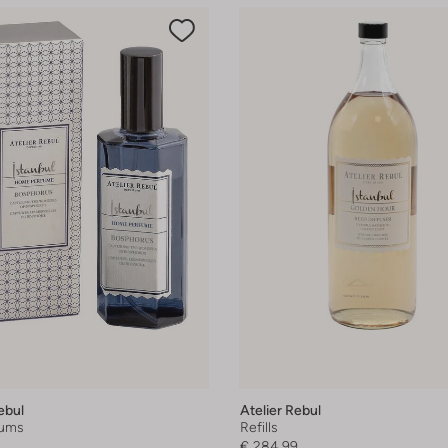
ebul
Atelier Rebul
fums
Refills
€ 284,99