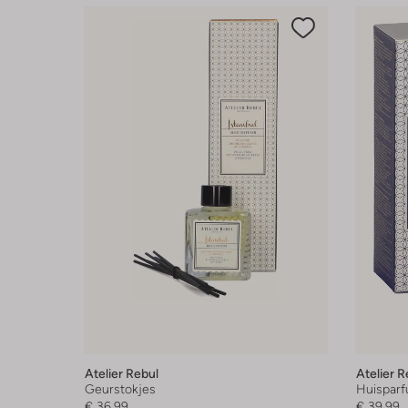
Atelier Rebul
Atelier R
Geurstokjes
Huispar
€ 36,99
€ 39,99