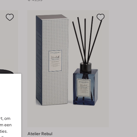
rt, om
om een
ies.
Atelier Rebul