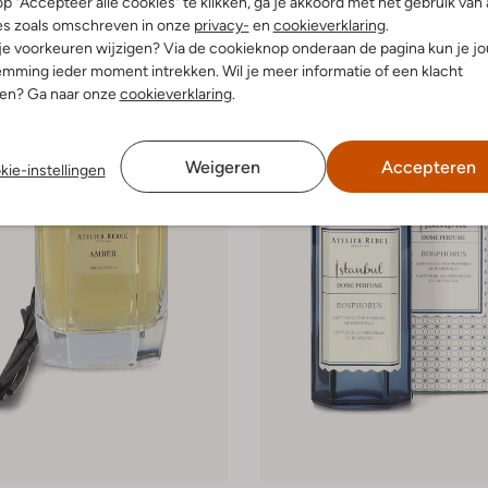
p "Accepteer alle cookies" te klikken, ga je akkoord met het gebruik van 
jes
Geurkaarsen
es zoals omschreven in onze
privacy-
en
cookieverklaring
.
€ 38,99
 je voorkeuren wijzigen? Via de cookieknop onderaan de pagina kun je j
mming ieder moment intrekken. Wil je meer informatie of een klacht
nen? Ga naar onze
cookieverklaring
.
Weigeren
Accepteren
kie-instellingen