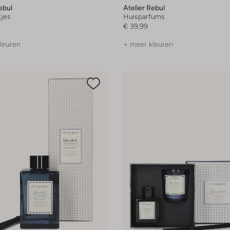
ebul
Atelier Rebul
jes
Huisparfums
€ 39,99
leuren
+ meer kleuren