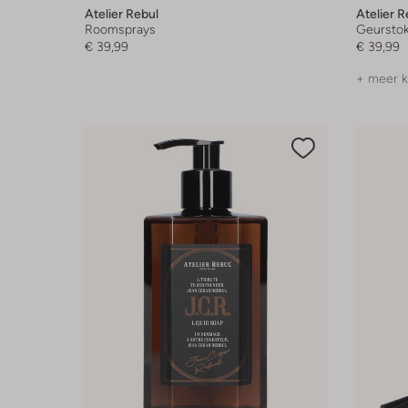
Atelier Rebul
Atelier R
Roomsprays
Geurstok
€ 39,99
€ 39,99
+ meer k