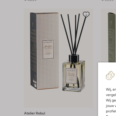
Wij, e
vergel
Wij ge
jouw v
profie
Atelier Rebul
Atelier R