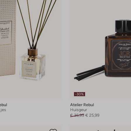
-30%
ebul
Atelier Rebul
jes
Huisgeur
€ 36,99
€ 25,99