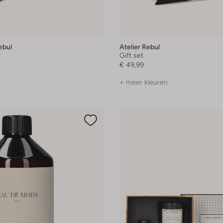
ebul
Atelier Rebul
r
Gift set
€ 49,99
+ meer kleuren