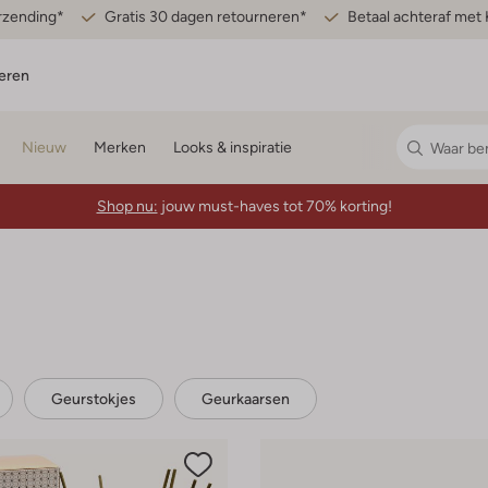
erzending*
Gratis 30 dagen retourneren*
Betaal achteraf met 
eren
Nieuw
Merken
Looks & inspiratie
Shop nu:
jouw must-haves tot 70% korting!
Geurstokjes
Geurkaarsen