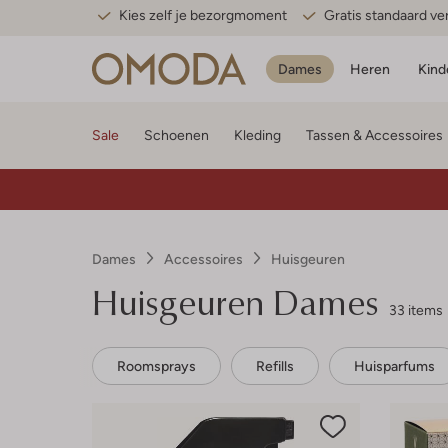
Kies zelf je bezorgmoment
Gratis standaard v
Dames
Heren
Kind
Sale
Schoenen
Kleding
Tassen & Accessoires
Dames
Accessoires
Huisgeuren
Huisgeuren Dames
33 items
Roomsprays
Refills
Huisparfums