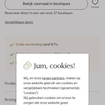
Bekijk voorraad in boutiques
Favoriet
Reserveer direct in een van onze 37 boutiques
Vergelijkbare items
Gratis verzending
vanaf €75,-
Gratis retourneren
binnen 30 dagen*
Jum, cookies!
Betaal achteraf
met Klarna
Wij, en onze
negen partners
, maken op
Product informatie
onze website gebruik van cookies en
vergelijkbare technieken (gezamenlijk:
"cookies").
Wij gebruiken cookies om ervoor te
Bezorgen & retourneren
zorgen dat onze website goed