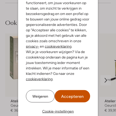
functioneert, om jouw voorkeuren op
te slaan, om inzicht te verkrijgen in
bezoekersgedrag en om een profiel op
te bouwen van jouw online gedrag voor
Ook iets voor jou?
gepersonaliseerde advertenties. Door
op "Accepteer alle cookies" te klikken,
ga je akkoord met het gebruik van alle
cookies zoals omschreven in onze
privacy-
en
cookieverklaring
.
Wil je je voorkeuren wijzigen? Via de
cookieknop onderaan de pagina kun je
jouw toestemming ieder moment
intrekken. Wil je meer informatie of een
klacht indienen? Ga naar onze
cookieverklaring
.
Accepteren
Weigeren
Atelier Rebul
Atelier Rebul
Atelie
Geurstokjes
Huisgeur
Geurst
€ 36,99
€ 119,99
€ 39,9
Cookie-instellingen