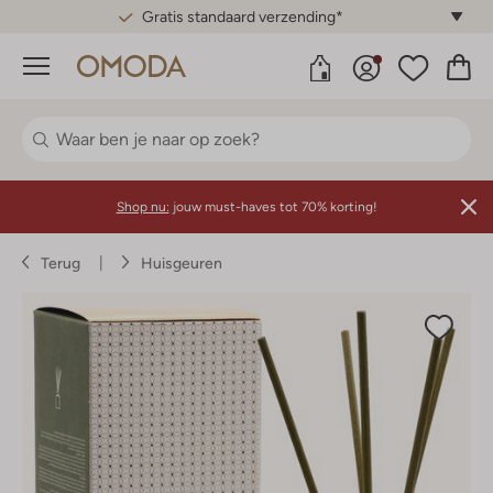
Gratis standaard verzending*
Menu
Shop nu:
jouw must-haves tot 70% korting!
Terug
Huisgeuren