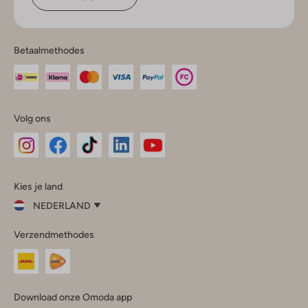
Betaalmethodes
Volg ons
Omoda
Omoda
Omoda
Omoda
Omoda
Kies je land
Instagram
Facebook
TikTok
LinkedIn
YouTube
NEDERLAND
Kies
Verzendmethodes
je
Sluit
land
Nederland
België
(Nederlands)
Download onze Omoda app