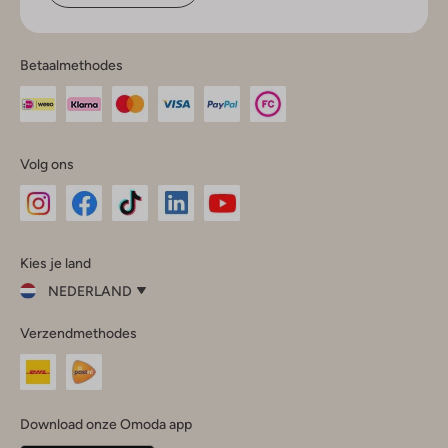
Betaalmethodes
Volg ons
Omoda
Omoda
Omoda
Omoda
Omoda
Kies je land
Instagram
Facebook
TikTok
LinkedIn
YouTube
NEDERLAND
Kies
Verzendmethodes
je
Sluit
land
Nederland
België
(Nederlands)
Download onze Omoda app
Belgique
(Français)