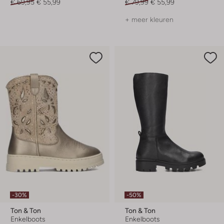
€ 69,95
€ 55,99
€ 79,99
€ 55,99
+ meer kleuren
-30%
-50%
Ton & Ton
Ton & Ton
Enkelboots
Enkelboots