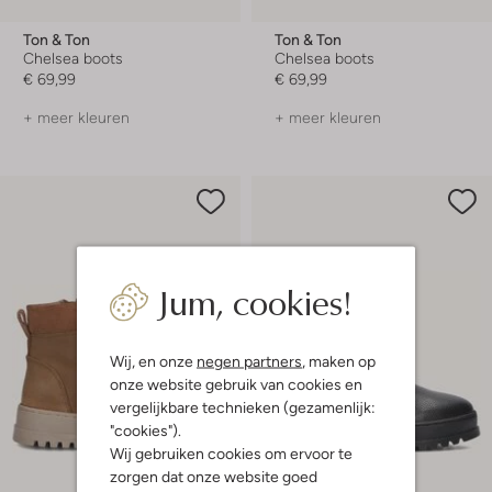
Ton & Ton
Ton & Ton
Chelsea boots
Chelsea boots
€ 69,99
€ 69,99
+ meer kleuren
+ meer kleuren
Jum, cookies!
Wij, en onze
negen partners
, maken op
onze website gebruik van cookies en
vergelijkbare technieken (gezamenlijk:
"cookies").
Wij gebruiken cookies om ervoor te
zorgen dat onze website goed