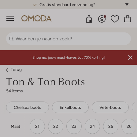
Gratis standaard verzending*
Menu
Shop nu:
jouw must-haves tot 70% korting!
Terug
Ton & Ton
Boots
54 items
Chelsea boots
Enkelboots
Veterboots
Maat
21
22
23
24
25
26