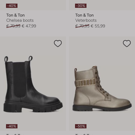
-40%
-30%
Ton & Ton
Ton & Ton
Chelsea boots
Veterboots
€ 79,99
€ 47,99
€ 79,95
€ 55,99
-40%
-50%