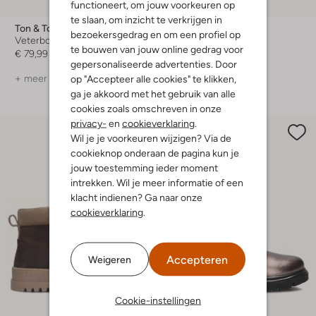
functioneert, om jouw voorkeuren op
-40%
te slaan, om inzicht te verkrijgen in
Ton & Ton
Ton & Ton
bezoekersgedrag en om een profiel op
Veterboots
Veterboots
te bouwen van jouw online gedrag voor
€ 79,99
€ 79,99
€ 47,99
gepersonaliseerde advertenties. Door
+ meer kleuren
+ meer kleuren
op "Accepteer alle cookies" te klikken,
ga je akkoord met het gebruik van alle
cookies zoals omschreven in onze
privacy-
en
cookieverklaring
.
Wil je je voorkeuren wijzigen? Via de
cookieknop onderaan de pagina kun je
jouw toestemming ieder moment
intrekken. Wil je meer informatie of een
klacht indienen? Ga naar onze
cookieverklaring
.
Accepteren
Weigeren
Cookie-instellingen