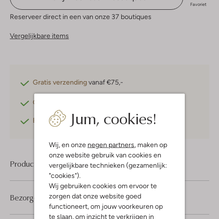
Favoriet
Reserveer direct in een van onze 37 boutiques
Vergelijkbare items
Gratis verzending
vanaf €75,-
Gratis retourneren
binnen 30 dagen*
Jum, cookies!
Betaal achteraf
met Klarna
Wij, en onze
negen partners
, maken op
onze website gebruik van cookies en
Product informatie
vergelijkbare technieken (gezamenlijk:
"cookies").
Wij gebruiken cookies om ervoor te
zorgen dat onze website goed
Bezorgen & retourneren
functioneert, om jouw voorkeuren op
te slaan, om inzicht te verkrijgen in