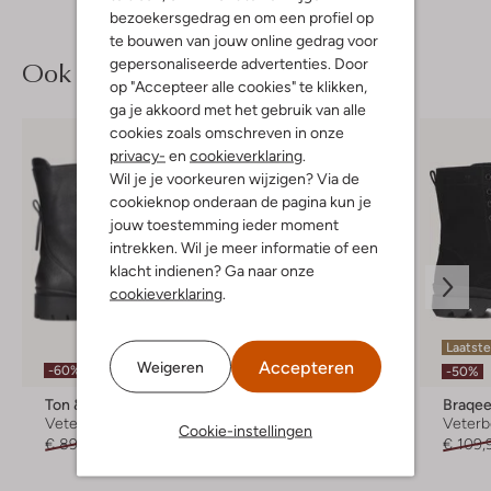
bezoekersgedrag en om een profiel op
te bouwen van jouw online gedrag voor
Ook iets voor jou?
gepersonaliseerde advertenties. Door
op "Accepteer alle cookies" te klikken,
ga je akkoord met het gebruik van alle
cookies zoals omschreven in onze
privacy-
en
cookieverklaring
.
Wil je je voorkeuren wijzigen? Via de
cookieknop onderaan de pagina kun je
jouw toestemming ieder moment
intrekken. Wil je meer informatie of een
klacht indienen? Ga naar onze
cookieverklaring
.
Laatste item
Laatste
Accepteren
Weigeren
-60%
-60%
-50%
Ton & Ton
Wysh
Braqe
Veterboots
Veterboots
Veterb
Cookie-instellingen
€ 89,99
€ 35,99
€ 79,95
€ 31,95
€ 109,