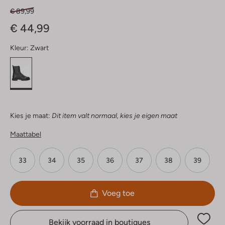
€ 89,99
€ 44,99
Kleur:
Zwart
Kies je maat:
Dit item valt normaal, kies je eigen maat
Maattabel
33
34
35
36
37
38
39
Voeg toe
Bekijk voorraad in boutiques