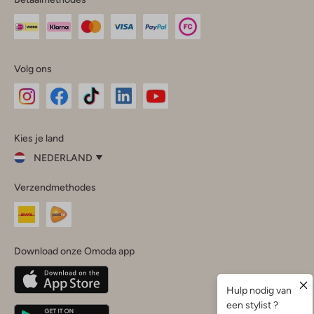
Volg ons
Omoda
Omoda
Omoda
Omoda
Omoda
Kies je land
Instagram
Facebook
TikTok
LinkedIn
YouTube
NEDERLAND
Kies
Verzendmethodes
je
Sluit
land
Nederland
België
(Nederlands)
Download onze Omoda app
Belgique
(Français)
Deutschland