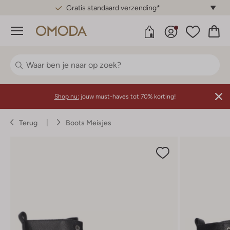
Gratis standaard verzending*
Menu
Shop nu:
jouw must-haves tot 70% korting!
Terug
Boots Meisjes