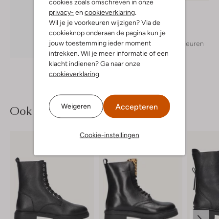
cookies zoals omschreven in onze
Molo
privacy-
en
cookieverklaring
.
Mini jurk
Wil je je voorkeuren wijzigen? Via de
€ 58,99
cookieknop onderaan de pagina kun je
jouw toestemming ieder moment
+ meer kleuren
Ontdek de look
intrekken. Wil je meer informatie of een
klacht indienen? Ga naar onze
cookieverklaring
.
Accepteren
Weigeren
Ook iets voor jou?
Cookie-instellingen