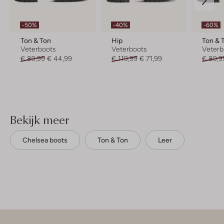
-50%
-40%
-60%
Ton & Ton
Hip
Ton & 
Veterboots
Veterboots
Veterb
€ 89,99
€ 44,99
€ 119,99
€ 71,99
€ 89,9
Bekijk meer
Chelsea boots
Ton & Ton
Leer