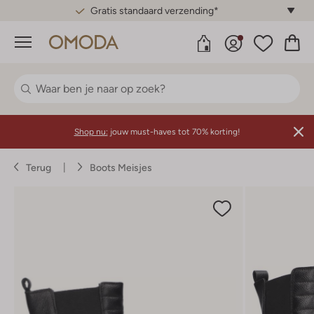
Gratis standaard verzending*
Menu
Shop nu:
jouw must-haves tot 70% korting!
Terug
Boots Meisjes