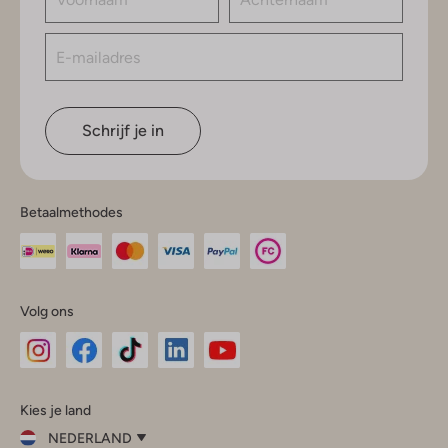
Schrijf je in
Betaalmethodes
Volg ons
Omoda
Omoda
Omoda
Omoda
Omoda
Kies je land
Instagram
Facebook
TikTok
LinkedIn
YouTube
NEDERLAND