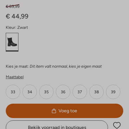
€ 89,99
€ 44,99
Kleur:
Zwart
Kies je maat:
Dit item valt normaal, kies je eigen maat
Maattabel
33
34
35
36
37
38
39
Voeg toe
Bekijk voorraad in boutiques