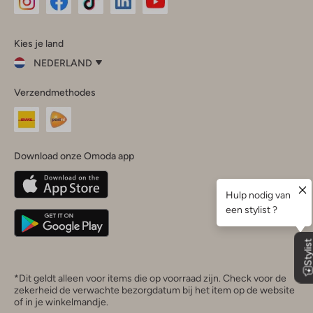
Omoda
Omoda
Omoda
Omoda
Omoda
Kies je land
Instagram
Facebook
TikTok
LinkedIn
YouTube
NEDERLAND
Kies
Verzendmethodes
je
Sluit
land
Nederland
België
(Nederlands)
Download onze Omoda app
Belgique
(Français)
Deutschland
*Dit geldt alleen voor items die op voorraad zijn. Check voor de
zekerheid de verwachte bezorgdatum bij het item op de website
of in je winkelmandje.