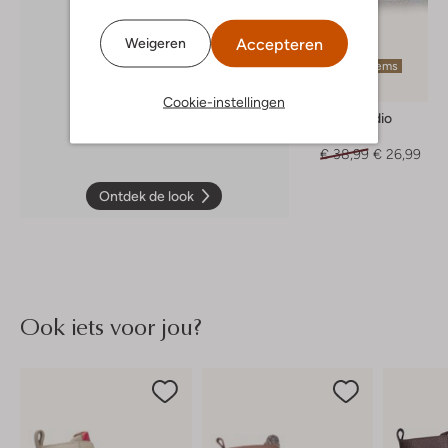
Accepteren
Weigeren
Laatste items
-30%
Cookie-instellingen
Baje Studio
Top
€ 38,99
€ 26,99
Ontdek de look
Ook iets voor jou?