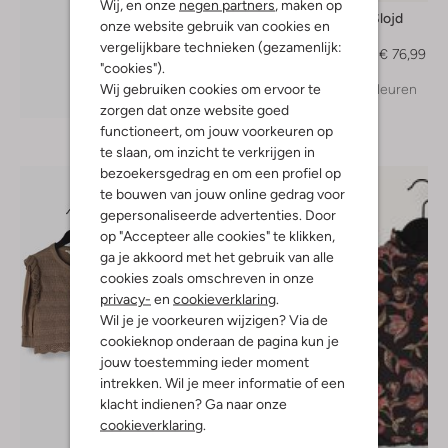
Wij, en onze
negen partners
, maken op
Konges Slojd
onze website gebruik van cookies en
Mini jurk
vergelijkbare technieken (gezamenlijk:
€ 109,99
€ 76,99
"cookies").
Wij gebruiken cookies om ervoor te
+ meer kleuren
Ontdek de look
zorgen dat onze website goed
functioneert, om jouw voorkeuren op
te slaan, om inzicht te verkrijgen in
bezoekersgedrag en om een profiel op
te bouwen van jouw online gedrag voor
gepersonaliseerde advertenties. Door
op "Accepteer alle cookies" te klikken,
ga je akkoord met het gebruik van alle
cookies zoals omschreven in onze
privacy-
en
cookieverklaring
.
Wil je je voorkeuren wijzigen? Via de
cookieknop onderaan de pagina kun je
jouw toestemming ieder moment
intrekken. Wil je meer informatie of een
klacht indienen? Ga naar onze
cookieverklaring
.