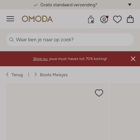
Gratis standaard verzending*
Menu
Shop nu:
jouw must-haves tot 70% korting!
Terug
Boots Meisjes