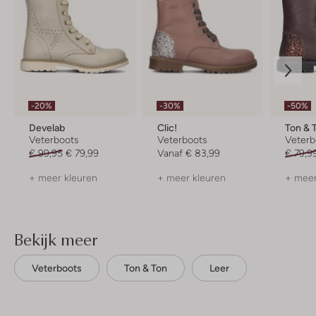
-20%
-30%
-50%
Develab
Clic!
Ton & 
Veterboots
Veterboots
Veterb
€ 99,95
€ 79,99
Vanaf
€ 83,99
€ 79,9
+ meer kleuren
+ meer kleuren
+ meer
Bekijk meer
Veterboots
Ton & Ton
Leer