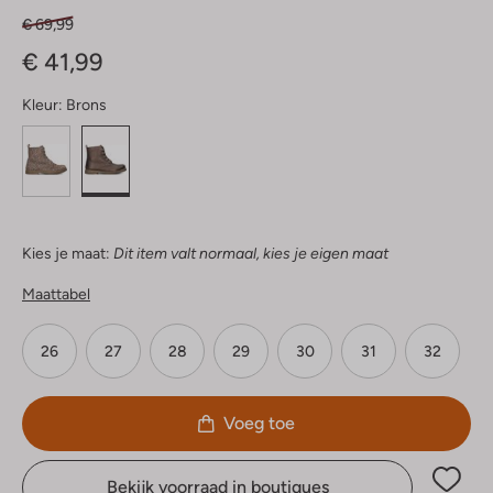
€ 69,99
€ 41,99
Kleur:
Brons
Kies je maat:
Dit item valt normaal, kies je eigen maat
Maattabel
26
27
28
29
30
31
32
Voeg toe
Bekijk voorraad in boutiques