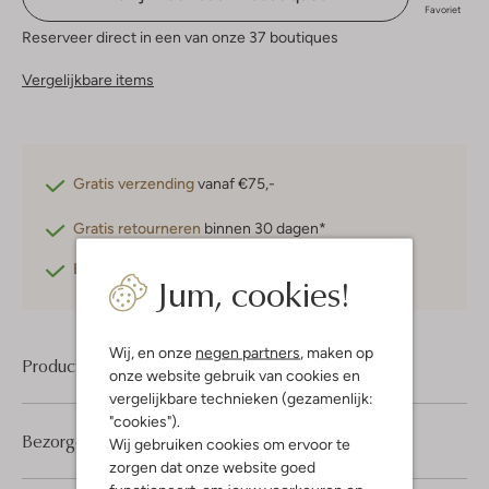
Favoriet
Reserveer direct in een van onze 37 boutiques
Vergelijkbare items
Gratis verzending
vanaf €75,-
Gratis retourneren
binnen 30 dagen*
Betaal achteraf
met Klarna
Jum, cookies!
Wij, en onze
negen partners
, maken op
Product informatie
onze website gebruik van cookies en
vergelijkbare technieken (gezamenlijk:
"cookies").
Bezorgen & retourneren
Wij gebruiken cookies om ervoor te
zorgen dat onze website goed