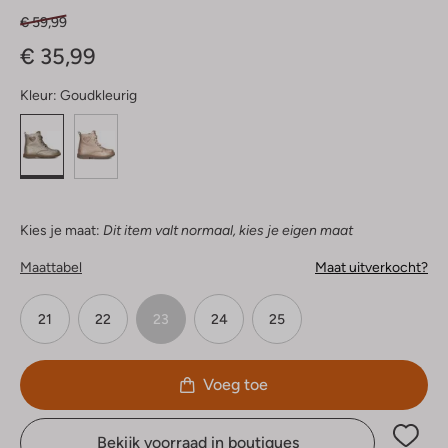
€ 59,99
€ 35,99
Kleur:
Goudkleurig
Kies je maat:
Dit item valt normaal, kies je eigen maat
Maattabel
Maat uitverkocht?
21
22
23
24
25
Voeg toe
Bekijk voorraad in boutiques