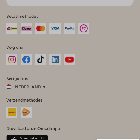
Betaalmethodes
Volg ons
Omoda
Omoda
Omoda
Omoda
Omoda
Kies je land
Instagram
Facebook
TikTok
LinkedIn
YouTube
NEDERLAND
Kies
Verzendmethodes
je
Sluit
land
Nederland
België
(Nederlands)
Download onze Omoda app
Belgique
(Français)