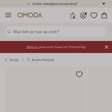
Gratis standaard verzending*
Menu
Shop nu:
jouw must-haves tot 70% korting!
Terug
Boots Meisjes