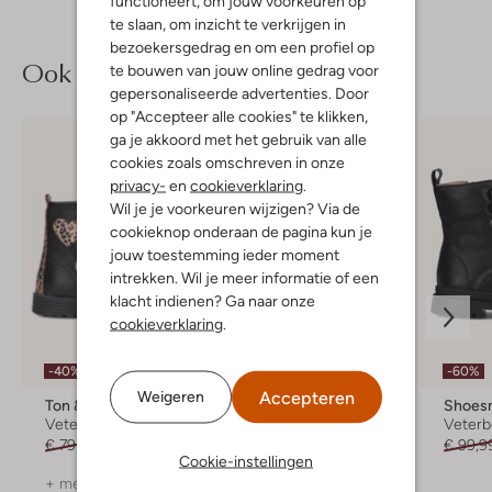
functioneert, om jouw voorkeuren op
te slaan, om inzicht te verkrijgen in
bezoekersgedrag en om een profiel op
Ook iets voor jou?
te bouwen van jouw online gedrag voor
gepersonaliseerde advertenties. Door
op "Accepteer alle cookies" te klikken,
ga je akkoord met het gebruik van alle
cookies zoals omschreven in onze
privacy-
en
cookieverklaring
.
Wil je je voorkeuren wijzigen? Via de
cookieknop onderaan de pagina kun je
jouw toestemming ieder moment
intrekken. Wil je meer informatie of een
klacht indienen? Ga naar onze
cookieverklaring
.
-40%
-40%
-60%
Accepteren
Weigeren
Ton & Ton
Shoesme
Shoes
Veterboots
Chelsea boots
Veterb
€ 79,95
€ 47,99
Vanaf
€ 53,99
€ 99,9
Cookie-instellingen
+ meer kleuren