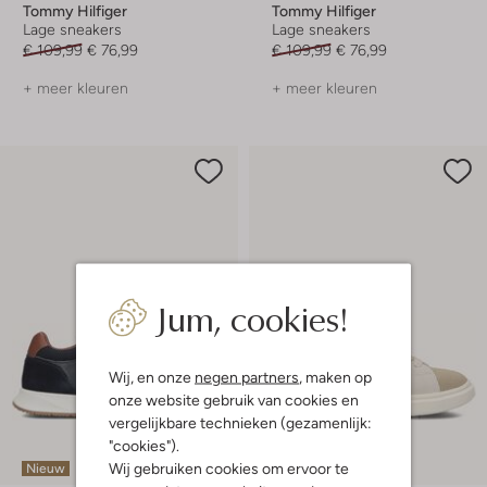
Tommy Hilfiger
Tommy Hilfiger
Lage sneakers
Lage sneakers
€ 109,99
€ 76,99
€ 109,99
€ 76,99
+ meer kleuren
+ meer kleuren
Jum, cookies!
Wij, en onze
negen partners
, maken op
onze website gebruik van cookies en
vergelijkbare technieken (gezamenlijk:
"cookies").
Wij gebruiken cookies om ervoor te
Nieuw
Nieuw