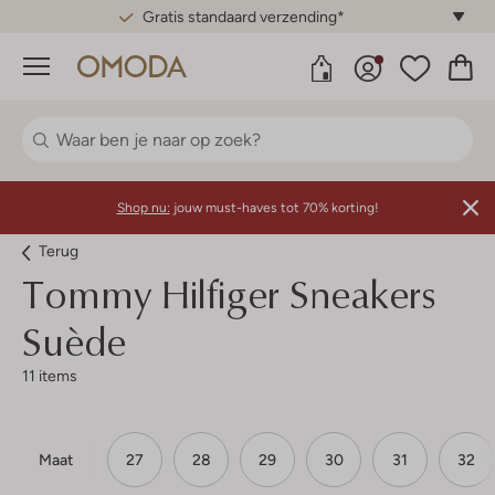
Gratis standaard verzending*
Menu
Shop nu:
jouw must-haves tot 70% korting!
Terug
Tommy Hilfiger
Sneakers
Suède
11 items
Maat
27
28
29
30
31
32