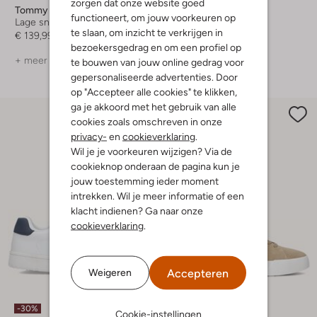
zorgen dat onze website goed
Tommy Hilfiger
Tommy Hilfiger
functioneert, om jouw voorkeuren op
Lage sneakers
Lage sneakers
te slaan, om inzicht te verkrijgen in
€ 139,99
Vanaf
€ 64,99
bezoekersgedrag en om een profiel op
+ meer kleuren
te bouwen van jouw online gedrag voor
gepersonaliseerde advertenties. Door
op "Accepteer alle cookies" te klikken,
ga je akkoord met het gebruik van alle
cookies zoals omschreven in onze
privacy-
en
cookieverklaring
.
Wil je je voorkeuren wijzigen? Via de
cookieknop onderaan de pagina kun je
jouw toestemming ieder moment
intrekken. Wil je meer informatie of een
klacht indienen? Ga naar onze
cookieverklaring
.
Accepteren
Weigeren
Laatste items
-30%
-30%
Cookie-instellingen