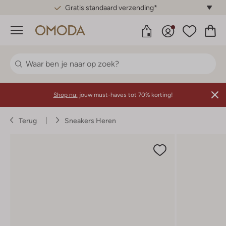
Gratis standaard verzending*
Menu
Shop nu:
jouw must-haves tot 70% korting!
Terug
Sneakers Heren