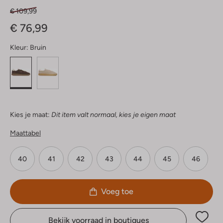
€ 109,99
€ 76,99
Kleur:
Bruin
Kies je maat:
Dit item valt normaal, kies je eigen maat
Maattabel
40
41
42
43
44
45
46
Voeg toe
Bekijk voorraad in boutiques