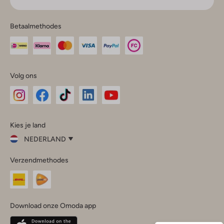
Betaalmethodes
Volg ons
Omoda
Omoda
Omoda
Omoda
Omoda
Kies je land
Instagram
Facebook
TikTok
LinkedIn
YouTube
NEDERLAND
Kies
Verzendmethodes
je
Sluit
land
Nederland
België
(Nederlands)
Download onze Omoda app
Belgique
(Français)