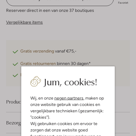
Favoriet
Reserveer direct in een van onze 37 boutiques
Vergelijkbare items
Gratis verzending
vanaf €75,-
Gratis retourneren
binnen 30 dagen*
Betaal achteraf
met Klarna
Jum, cookies!
Wij, en onze
negen partners
, maken op
Product informatie
onze website gebruik van cookies en
vergelijkbare technieken (gezamenlijk:
"cookies").
Bezorgen & retourneren
Wij gebruiken cookies om ervoor te
zorgen dat onze website goed