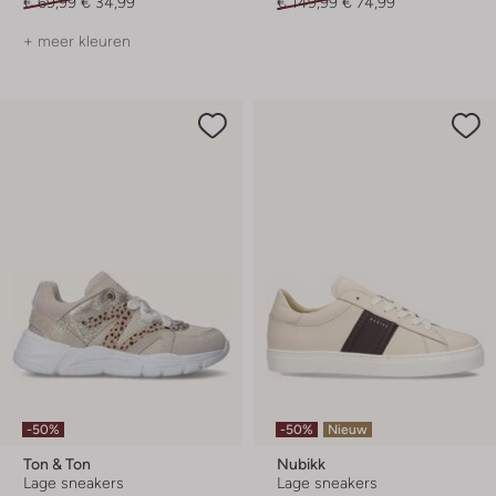
€ 69,99
€ 34,99
€ 149,99
€ 74,99
+ meer kleuren
-50%
-50%
Nieuw
Ton & Ton
Nubikk
Lage sneakers
Lage sneakers