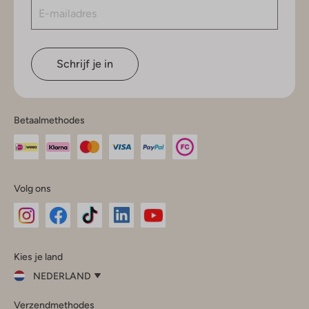
Schrijf je in
Betaalmethodes
Volg ons
Omoda
Omoda
Omoda
Omoda
Omoda
Kies je land
Instagram
Facebook
TikTok
LinkedIn
YouTube
NEDERLAND
Kies
Verzendmethodes
je