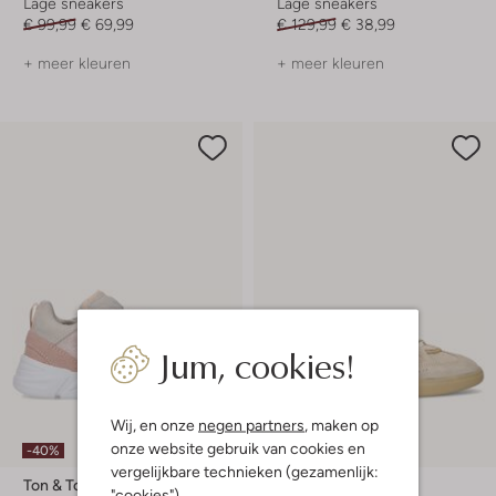
Lage sneakers
Lage sneakers
€ 99,99
€ 69,99
€ 129,99
€ 38,99
+ meer kleuren
+ meer kleuren
Jum, cookies!
Wij, en onze
negen partners
, maken op
onze website gebruik van cookies en
-40%
-50%
vergelijkbare technieken (gezamenlijk:
Ton & Ton
Notre-V
"cookies").