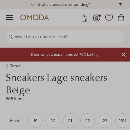
Gratis standaard verzending*
Menu
Shop nu:
jouw must-haves tot 70% korting!
Terug
Sneakers Lage sneakers
Beige
608 items
Maat
19
20
21
22
23
23½