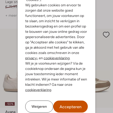
Lage sneakers
Lage sneakers
Wij gebruiken cookies om ervoor te
€ 79,99
€ 47,99
€ 139,99
€ 69,99
zorgen dat onze website goed
functioneert, om jouw voorkeuren op
+ meer kleuren
+ meer kleuren
te slaan, om inzicht te verkrijgen in
bezoekersgedrag en om een profiel op
te bouwen van jouw online gedrag voor
gepersonaliseerde advertenties. Door
op "Accepteer alle cookies" te klikken,
ga je akkoord met het gebruik van alle
cookies zoals omschreven in onze
privacy-
en
cookieverklaring
.
Wil je je voorkeuren wijzigen? Via de
cookieknop onderaan de pagina kun je
jouw toestemming ieder moment
intrekken. Wil je meer informatie of een
klacht indienen? Ga naar onze
cookieverklaring
.
-50%
-50%
Accepteren
Weigeren
Ayana
Woden