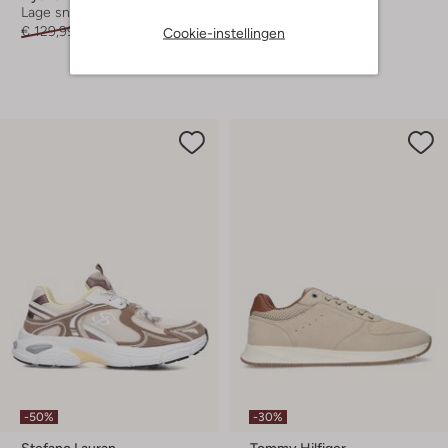
Lage sneakers
Lage sneakers
€ 129,99
€ 64,99
€ 139,99
€ 69,99
Cookie-instellingen
+ meer kleuren
-50%
-30%