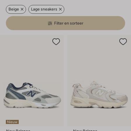
Beige
Lage sneakers
Filter en sorteer
Nieuw
New Balance
New Balance