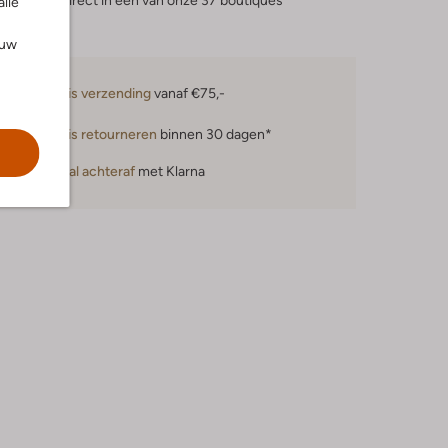
eserveer direct in een van onze 37 boutiques
alle
ouw
Gratis verzending
vanaf €75,-
Gratis retourneren
binnen 30 dagen*
Betaal achteraf
met Klarna