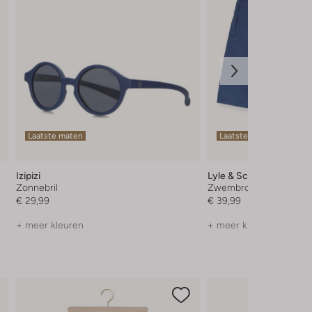
Laatste maten
Laatste items
Izipizi
Lyle & Scott
Zonnebril
Zwembroek
€ 29,99
€ 39,99
+ meer kleuren
+ meer kleuren