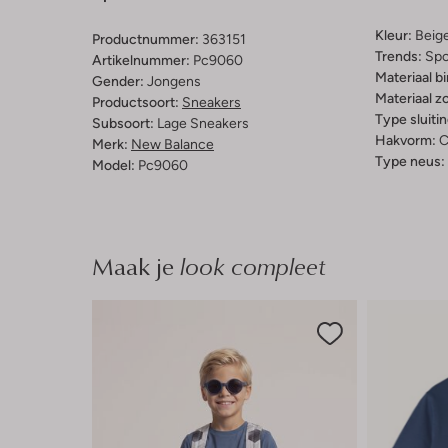
Kleur:
Beig
Productnummer:
363151
Trends:
Spo
Artikelnummer:
Pc9060
Materiaal b
Gender:
Jongens
Materiaal zo
Productsoort:
Sneakers
Type sluitin
Subsoort:
Lage Sneakers
Hakvorm:
C
Merk:
New Balance
Type neus:
Model:
Pc9060
Maak je
look compleet