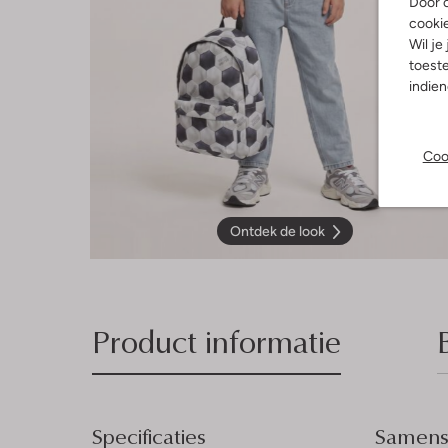
Door o
cooki
Wil je
toeste
indie
Coo
Ontdek de look
Product informatie
Specificaties
Samenst