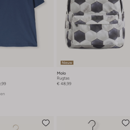
Nieuw
Molo
Rugtas
0,99
€ 48,99
ren