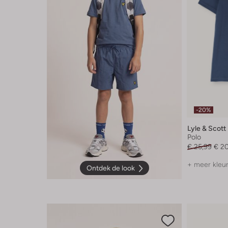
-20%
Lyle & Scott
Polo
€ 25,99
€ 2
+ meer kleu
Ontdek de look