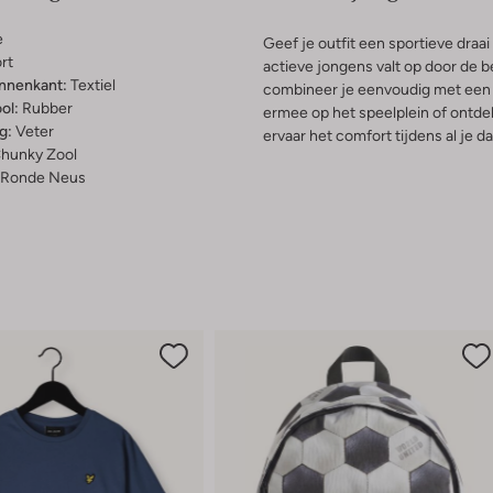
e
Geef je outfit een sportieve dr
rt
actieve jongens valt op door de b
innenkant:
Textiel
combineer je eenvoudig met een j
ol:
Rubber
ermee op het speelplein of ontde
g:
Veter
ervaar het comfort tijdens al je d
hunky Zool
Ronde Neus