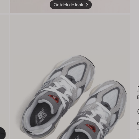
Ontdek de look
K