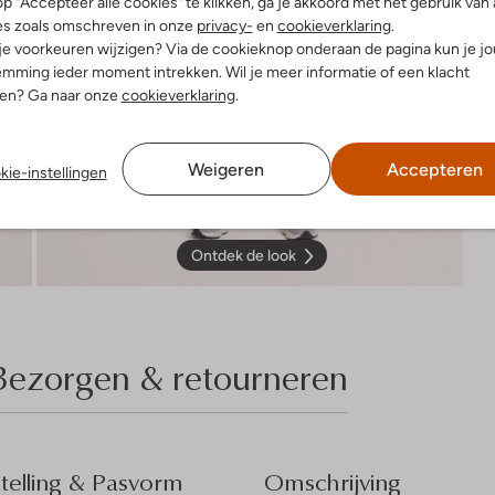
R
p "Accepteer alle cookies" te klikken, ga je akkoord met het gebruik van 
es zoals omschreven in onze
privacy-
en
cookieverklaring
.
 je voorkeuren wijzigen? Via de cookieknop onderaan de pagina kun je j
mming ieder moment intrekken. Wil je meer informatie of een klacht
nen? Ga naar onze
cookieverklaring
.
Weigeren
Accepteren
kie-instellingen
Ontdek de look
Bezorgen & retourneren
elling & Pasvorm
Omschrijving