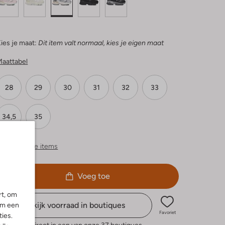
ies je maat:
Dit item valt normaal, kies je eigen maat
Maattabel
28
29
30
31
32
33
34,5
35
ergelijkbare items
Voeg toe
rt, om
Bekijk voorraad in boutiques
om een
Favoriet
ies.