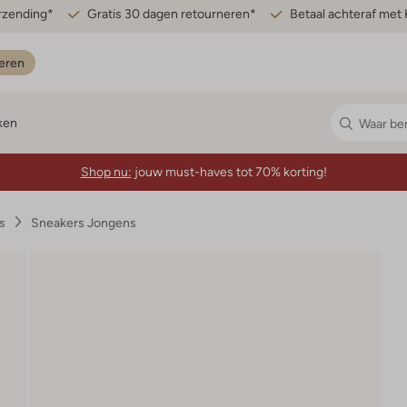
erzending*
Gratis 30 dagen retourneren*
Betaal achteraf met 
eren
ken
Shop nu:
jouw must-haves tot 70% korting!
s
Sneakers Jongens