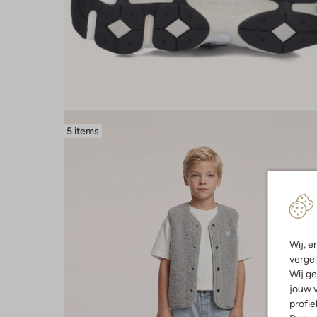
5 items
Wij, e
vergel
Wij ge
jouw v
profie