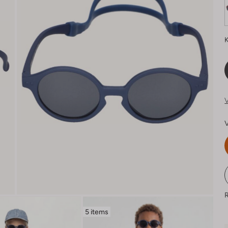
K
V
V
R
5 items