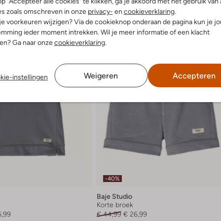
p "Accepteer alle cookies" te klikken, ga je akkoord met het gebruik van 
es zoals omschreven in onze
privacy-
en
cookieverklaring
.
 je voorkeuren wijzigen? Via de cookieknop onderaan de pagina kun je j
mming ieder moment intrekken. Wil je meer informatie of een klacht
nen? Ga naar onze
cookieverklaring
.
Weigeren
Accepteren
kie-instellingen
-40%
Baje Studio
Korte broek
6,99
€ 44,99
€ 26,99