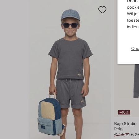
Door o
cooki
Wil je
toeste
indie
Coo
-40%
Baje Studio
Polo
€ 44,99
€ 2