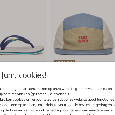
Laatste items
-20%
Jum, cookies!
Daily7
s
Pet
,99
€ 21,99
€ 17,99
n onze
negen partners
, maken op onze website gebruik van cookies en
ijkbare technieken (gezamenlijk: "cookies").
ren
bruiken cookies om ervoor te zorgen dat onze website goed functionee
oorkeuren op te slaan, om inzicht te verkrijgen in bezoekersgedrag en 
l op te bouwen van jouw online gedrag voor gepersonaliseerde advertent