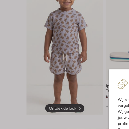
-40%
Ipanema
Teenslipper
€ 19,99
€ 11
Wij, e
vergel
+ meer kleu
Ontdek de look
Wij ge
jouw v
profie