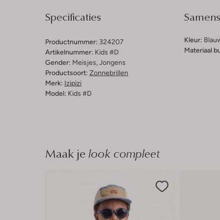
Specificaties
Samenst
Kleur:
Blau
Productnummer:
324207
Materiaal b
Artikelnummer:
Kids #d
Gender:
Meisjes, Jongens
Productsoort:
Zonnebrillen
Merk:
Izipizi
Model:
Kids #d
Maak je
look compleet