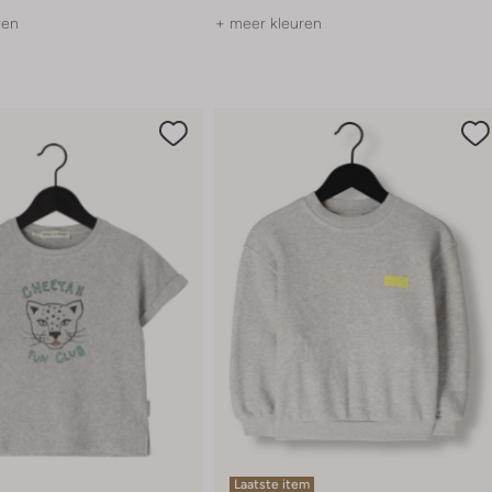
ren
+ meer kleuren
Laatste item