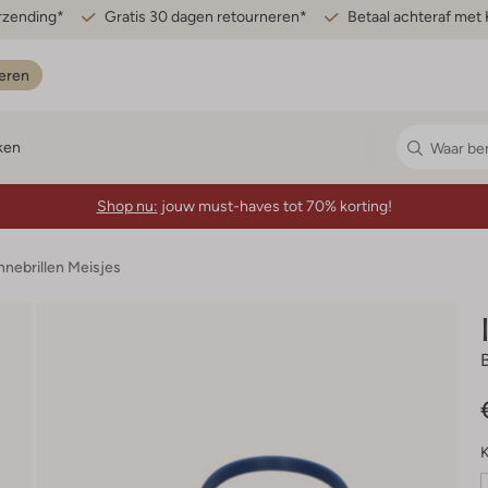
erzending*
Gratis 30 dagen retourneren*
Betaal achteraf met 
eren
ken
Shop nu:
jouw must-haves tot 70% korting!
nebrillen Meisjes
K