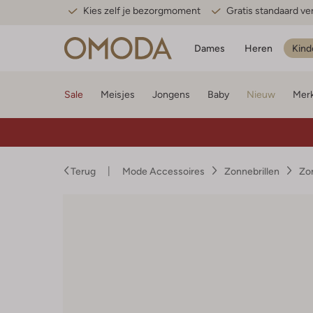
Kies zelf je bezorgmoment
Gratis standaard v
Dames
Heren
Kind
Sale
Meisjes
Jongens
Baby
Nieuw
Mer
Terug
Mode Accessoires
Zonnebrillen
Zon