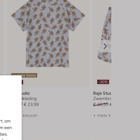
Laatste items
-30%
-30%
Baje Studio
Baje Studio
UV-badkleding
Zwembroek
€ 34,99
€ 23,99
€ 38,99
€ 26,99
+ meer kleuren
+ meer kleuren
rt, om
om een
ies.