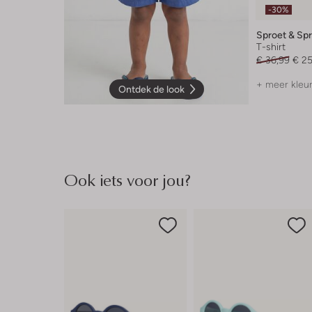
-30%
Sproet & Sp
T-shirt
€ 36,99
€ 25
+ meer kleu
Ontdek de look
Ook iets voor jou?