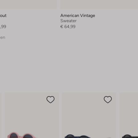
rout
American Vintage
Sweater
,99
€ 64,99
ren