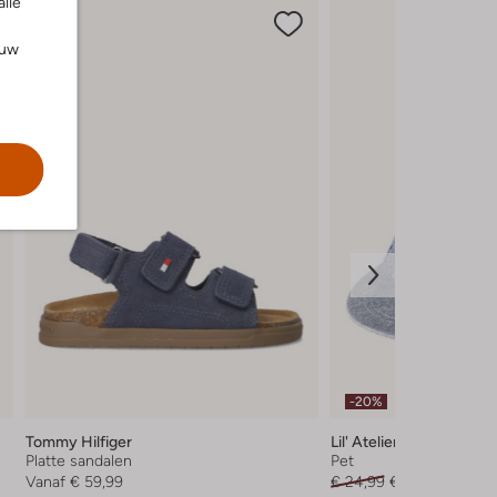
alle
ouw
-20%
Tommy Hilfiger
Lil' Atelier
Platte sandalen
Pet
Vanaf
€ 59,99
€ 24,99
€ 19,99