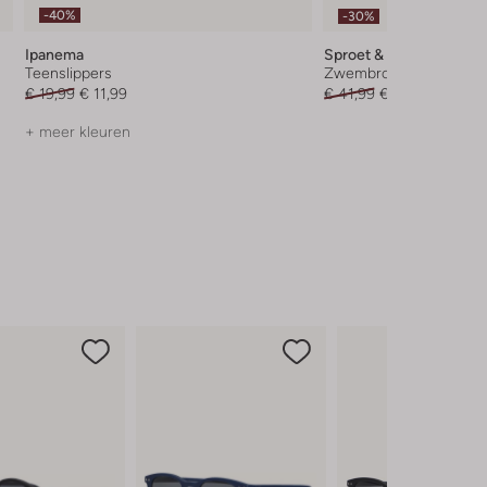
-40%
-30%
Ipanema
Sproet & Sprout
Teenslippers
Zwembroek
€ 19,99
€ 11,99
€ 41,99
€ 28,99
+ meer kleuren