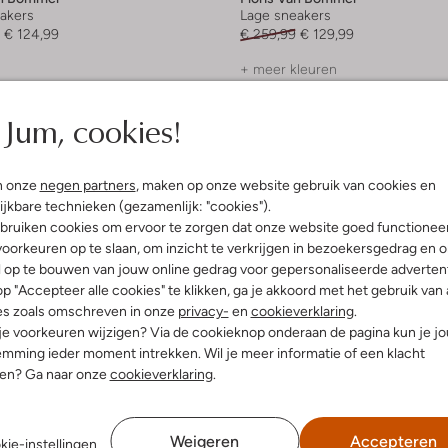
akers
Lage sneakers
€ 124,99
€ 259,99
€ 129,99
+ meer kleuren
Jum, cookies!
n onze
negen partners
, maken op onze website gebruik van cookies en
ijkbare technieken (gezamenlijk: "cookies").
bruiken cookies om ervoor te zorgen dat onze website goed functionee
oorkeuren op te slaan, om inzicht te verkrijgen in bezoekersgedrag en 
l op te bouwen van jouw online gedrag voor gepersonaliseerde advertent
p "Accepteer alle cookies" te klikken, ga je akkoord met het gebruik van 
es zoals omschreven in onze
privacy-
en
cookieverklaring
.
 je voorkeuren wijzigen? Via de cookieknop onderaan de pagina kun je j
mming ieder moment intrekken. Wil je meer informatie of een klacht
nen? Ga naar onze
cookieverklaring
.
Weigeren
Accepteren
kie-instellingen