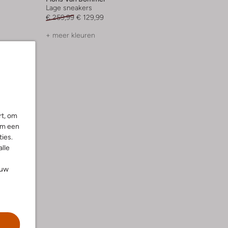
Lage sneakers
€ 259,99
€ 129,99
+ meer kleuren
rt, om
om een
ies.
alle
ouw