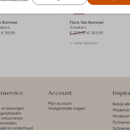
Laatste maten
-20%
an Bommel
Floris Van Bommel
akers
Sneakers
€ 99,99
€ 229,99
€ 183,99
+ meer kleuren
enservice
Account
Inspira
Mijn account
Bekijk all
n en bezorgen
Veelgestelde vragen
Modetren
gelijkheden
Modetren
n retourneren
Schoenen
anmelden
aat en onderhoud
Schoenen