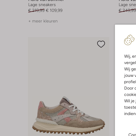
Lage sneakers
Lage sne
€ 219,99
€ 109,99
€ 249,99
+ meer kleuren
Wij, e
vergel
Wij ge
jouw v
profie
Door o
cooki
Wil je
toeste
indie
Coo