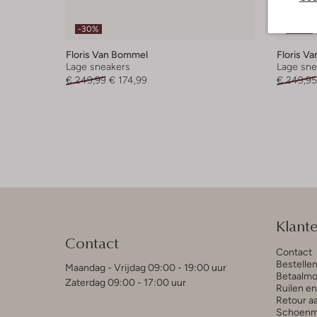
-30%
-60%
Floris Van Bommel
Floris V
Lage sneakers
Lage sne
€ 249,99
€ 174,99
€ 249,95
Klant
Contact
Contact
Bestelle
Maandag - Vrijdag 09:00 - 19:00 uur
Betaalmo
Zaterdag 09:00 - 17:00 uur
Ruilen e
Retour a
Schoenm