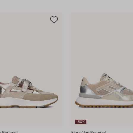
-50%
an Bommel
Floris Van Bommel