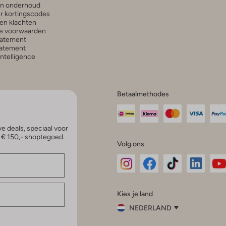
en onderhoud
r kortingscodes
en klachten
e voorwaarden
tatement
atement
 Intelligence
Betaalmethodes
e deals, speciaal voor
p € 150,- shoptegoed.
Volg ons
Omoda
Omoda
Omoda
Omoda
Om
Kies je land
Instagram
Facebook
TikTok
LinkedI
Yo
NEDERLAND
Kies