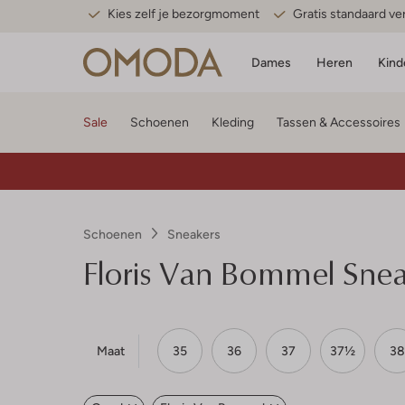
Kies zelf je bezorgmoment
Gratis standaard v
Dames
Heren
Kind
Sale
Schoenen
Kleding
Tassen & Accessoires
Schoenen
Sneakers
Floris Van Bommel
Snea
Maat
35
36
37
37½
38