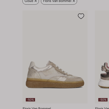
Goud
Floris Van Bommel
-50%
-50%
Floris Van Bommel
Floris V