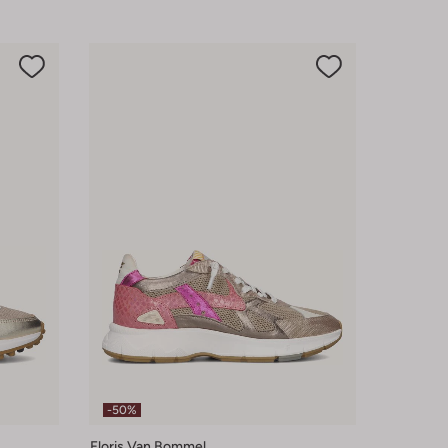
-50%
Floris Van Bommel