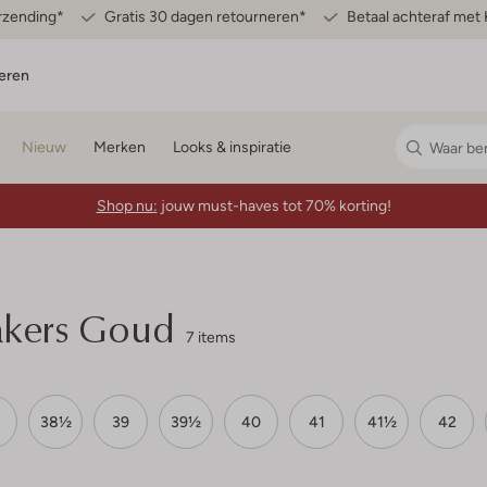
erzending*
Gratis 30 dagen retourneren*
Betaal achteraf met 
eren
Nieuw
Merken
Looks & inspiratie
Shop nu:
jouw must-haves tot 70% korting!
kers Goud
7 items
38½
39
39½
40
41
41½
42