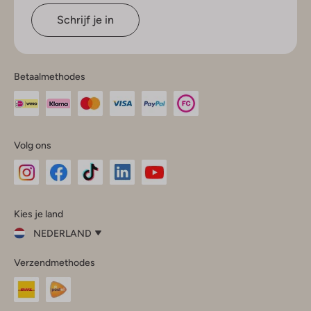
Schrijf je in
Betaalmethodes
Volg ons
Omoda
Omoda
Omoda
Omoda
Omoda
Kies je land
Instagram
Facebook
TikTok
LinkedIn
YouTube
NEDERLAND
Kies
Verzendmethodes
je
Sluit
land
Nederland