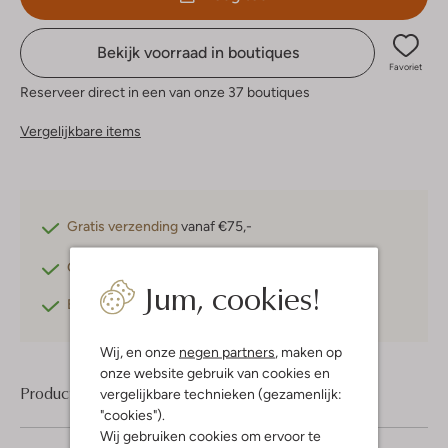
Bekijk voorraad in boutiques
Favoriet
Reserveer direct in een van onze 37 boutiques
Vergelijkbare items
Gratis verzending
vanaf €75,-
Gratis retourneren
binnen 30 dagen*
Jum, cookies!
Betaal achteraf
met Klarna
Wij, en onze
negen partners
, maken op
onze website gebruik van cookies en
Product informatie
vergelijkbare technieken (gezamenlijk:
"cookies").
Wij gebruiken cookies om ervoor te