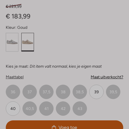
€ 229,99
€ 183,99
Kleur:
Goud
Kies je maat:
Dit item valt normaal, kies je eigen maat
Maattabel
Maat uitverkocht?
36
37
37,5
38
38,5
39
39,5
40
40,5
41
42
43
Voeg toe