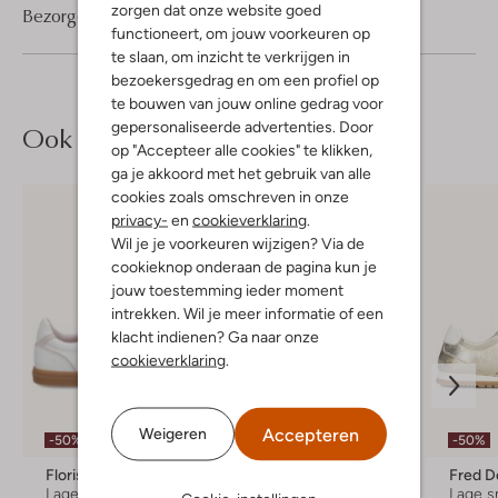
zorgen dat onze website goed
Bezorgen & retourneren
functioneert, om jouw voorkeuren op
te slaan, om inzicht te verkrijgen in
bezoekersgedrag en om een profiel op
te bouwen van jouw online gedrag voor
gepersonaliseerde advertenties. Door
Ook iets voor jou?
op "Accepteer alle cookies" te klikken,
ga je akkoord met het gebruik van alle
cookies zoals omschreven in onze
privacy-
en
cookieverklaring
.
Wil je je voorkeuren wijzigen? Via de
cookieknop onderaan de pagina kun je
jouw toestemming ieder moment
intrekken. Wil je meer informatie of een
klacht indienen? Ga naar onze
cookieverklaring
.
Accepteren
Weigeren
-50%
Nieuw
-30%
-50%
Floris Van Bommel
Back70
Lage sneakers
Lage sneakers
Lage s