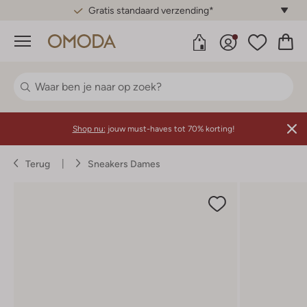
Gratis standaard verzending*
Menu
Shop nu:
jouw must-haves tot 70% korting!
Terug
Sneakers Dames