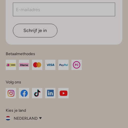
Schrijf je in
Betaalmethodes
Volg ons
Omoda
Omoda
Omoda
Omoda
Omoda
Kies je land
Instagram
Facebook
TikTok
LinkedIn
YouTube
NEDERLAND
Kies