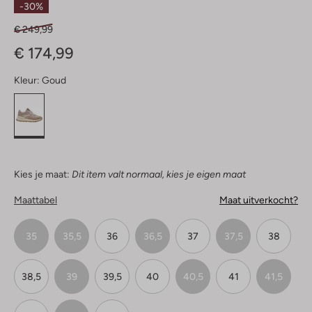
-30%
€ 249,99
€ 174,99
Kleur:
Goud
Kies je maat:
Dit item valt normaal, kies je eigen maat
Maattabel
Maat uitverkocht?
35
35,5
36
36,5
37
37,5
38
38,5
39
39,5
40
40,5
41
41,5