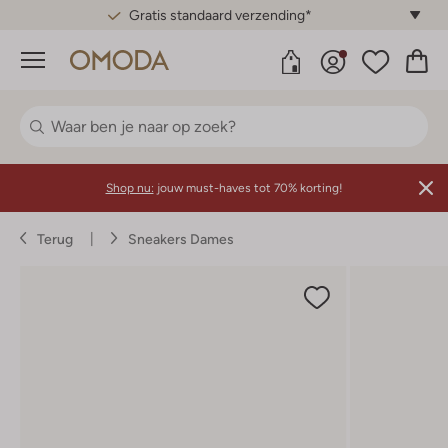
Gratis standaard verzending*
Menu
Shop nu:
jouw must-haves tot 70% korting!
Terug
Sneakers Dames