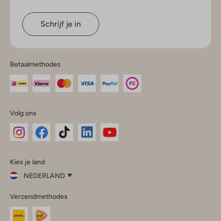
Schrijf je in
Betaalmethodes
Volg ons
Omoda
Omoda
Omoda
Omoda
Omoda
Kies je land
Instagram
Facebook
TikTok
LinkedIn
YouTube
NEDERLAND
Kies
Verzendmethodes
je
Sluit
land
Nederland