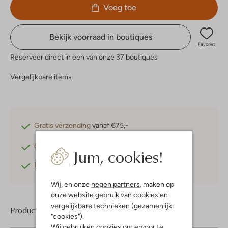
Voeg toe
Bekijk voorraad in boutiques
Favoriet
Reserveer direct in een van onze 37 boutiques
Vergelijkbare items
Gratis verzending
vanaf €75,-
Gratis retourneren
binnen 30 dagen*
Jum, cookies!
Betaal achteraf
met Klarna
Wij, en onze
negen partners
, maken op
onze website gebruik van cookies en
vergelijkbare technieken (gezamenlijk:
Product informatie
"cookies").
Wij gebruiken cookies om ervoor te