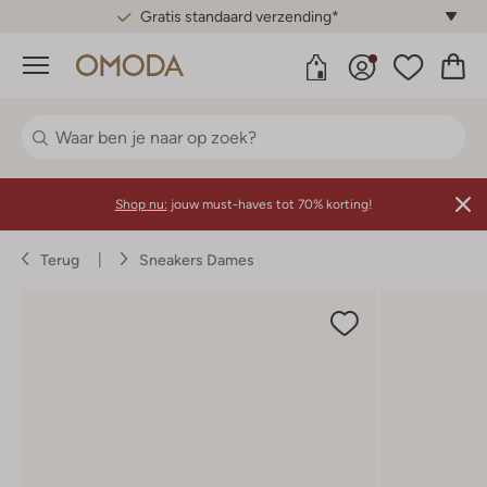
Gratis standaard verzending*
Menu
Shop nu:
jouw must-haves tot 70% korting!
Terug
Sneakers Dames