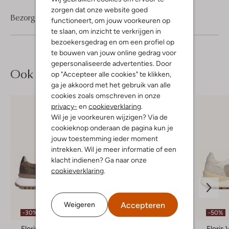
zorgen dat onze website goed
Bezorgen & retourneren
functioneert, om jouw voorkeuren op
te slaan, om inzicht te verkrijgen in
bezoekersgedrag en om een profiel op
te bouwen van jouw online gedrag voor
gepersonaliseerde advertenties. Door
Ook iets voor jou?
op "Accepteer alle cookies" te klikken,
ga je akkoord met het gebruik van alle
cookies zoals omschreven in onze
privacy-
en
cookieverklaring
.
Wil je je voorkeuren wijzigen? Via de
cookieknop onderaan de pagina kun je
jouw toestemming ieder moment
intrekken. Wil je meer informatie of een
klacht indienen? Ga naar onze
cookieverklaring
.
Accepteren
Weigeren
-30%
-50%
-50%
Floris Van Bommel
Floris Van Bommel
Floris