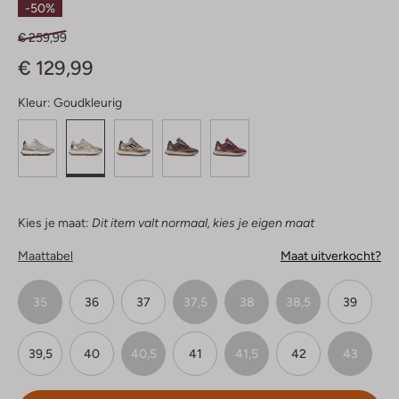
-50%
€ 259,99
€ 129,99
Kleur:
Goudkleurig
Kies je maat:
Dit item valt normaal, kies je eigen maat
Maattabel
Maat uitverkocht?
35
36
37
37,5
38
38,5
39
39,5
40
40,5
41
41,5
42
43