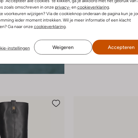
p "Accepteer alle cookies" te klikken, ga je akkoord met het gebruik van 
es zoals omschreven in onze
privacy-
en
cookieverklaring
.
 je voorkeuren wijzigen? Via de cookieknop onderaan de pagina kun je j
mming ieder moment intrekken. Wil je meer informatie of een klacht
nen? Ga naar onze
cookieverklaring
.
Weigeren
Accepteren
kie-instellingen