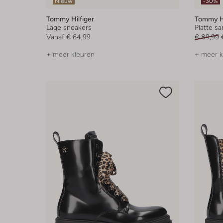
Nieuw
-30%
Tommy Hilfiger
Tommy Hi
Lage sneakers
Platte s
Vanaf
€ 64,99
€ 89,99
+ meer kleuren
+ meer k