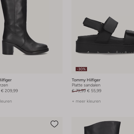
-30%
lfiger
Tommy Hilfiger
rzen
Platte sandalen
€ 209,99
€ 79,99
€ 55,99
leuren
+ meer kleuren