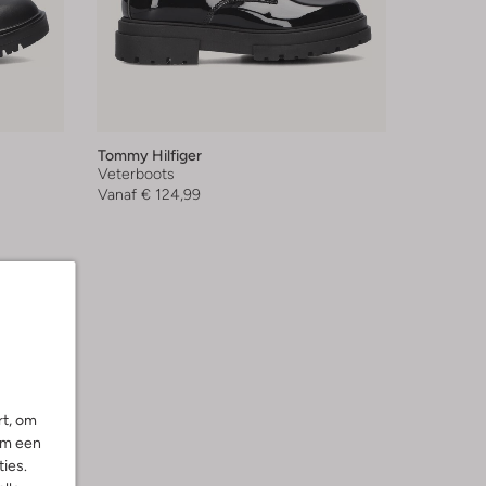
Tommy Hilfiger
Veterboots
Vanaf
€ 124,99
rt, om
om een
ies.