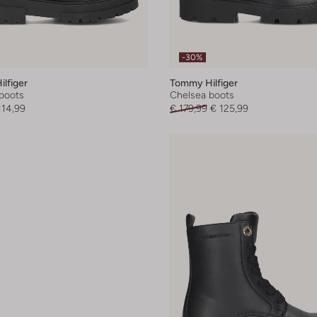
-30%
lfiger
Tommy Hilfiger
boots
Chelsea boots
114,99
€ 179,99
€ 125,99