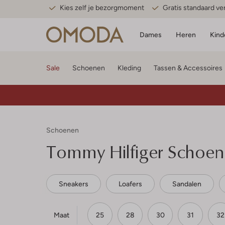
Kies zelf je bezorgmoment
Gratis standaard v
Dames
Heren
Kind
Sale
Schoenen
Kleding
Tassen & Accessoires
Schoenen
Tommy Hilfiger
Schoen
Sneakers
Loafers
Sandalen
Maat
25
28
30
31
32