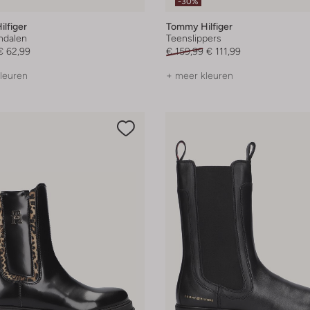
-30%
lfiger
Tommy Hilfiger
andalen
Teenslippers
€ 62,99
€ 159,99
€ 111,99
leuren
+ meer kleuren