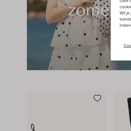
Door o
cooki
Wil je
toeste
indie
Coo