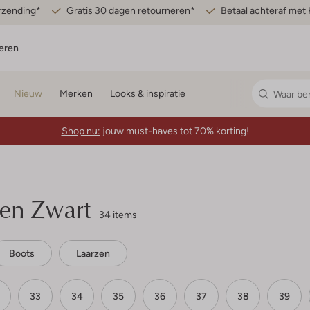
erzending*
Gratis 30 dagen retourneren*
Betaal achteraf met 
eren
Nieuw
Merken
Looks & inspiratie
Shop nu:
jouw must-haves tot 70% korting!
en Zwart
34 items
Boots
Laarzen
33
34
35
36
37
38
39