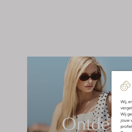
Wij, e
vergel
Wij ge
jouw v
profie