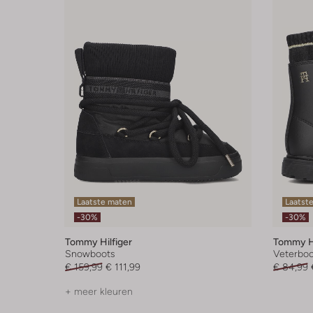
Laatste maten
Laatst
-30%
-30%
Tommy Hilfiger
Tommy Hi
Snowboots
Veterboo
€ 159,99
€ 111,99
€ 84,99
+ meer kleuren