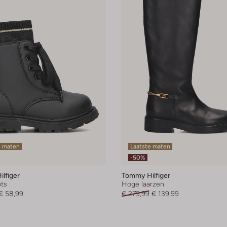
e maten
Laatste maten
-50%
lfiger
Tommy Hilfiger
ts
Hoge laarzen
€ 58,99
€ 279,99
€ 139,99