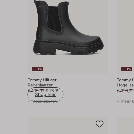
-30%
-30%
Tommy Hilfiger
Tommy Hi
Regenlaarzen
Hoge laa
€ 109,99
€ 76,99
€ 299,99
Shop hier
+ meer kleuren
+ meer k