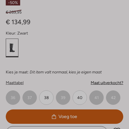
-50%
€ 269,95
€ 134,99
Kleur:
Zwart
Kies je maat:
Dit item valt normaal, kies je eigen maat
Maattabel
Maat uitverkocht?
36
37
38
39
40
41
42
Voeg toe