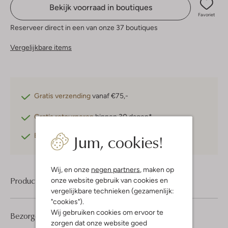
Bekijk voorraad in boutiques
Favoriet
Reserveer direct in een van onze 37 boutiques
Vergelijkbare items
Gratis verzending
vanaf €75,-
Gratis retourneren
binnen 30 dagen*
Jum, cookies!
Betaal achteraf
met Klarna
Wij, en onze
negen partners
, maken op
Product informatie
onze website gebruik van cookies en
vergelijkbare technieken (gezamenlijk:
"cookies").
Wij gebruiken cookies om ervoor te
Bezorgen & retourneren
zorgen dat onze website goed