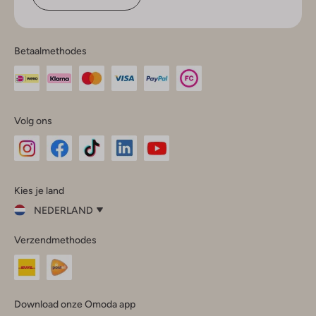
Betaalmethodes
Volg ons
Omoda
Omoda
Omoda
Omoda
Omoda
Kies je land
Instagram
Facebook
TikTok
LinkedIn
YouTube
NEDERLAND
Kies
Verzendmethodes
je
Sluit
land
Nederland
België
(Nederlands)
Download onze Omoda app