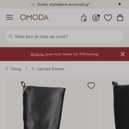
Gratis standaard verzending*
Menu
Shop nu:
jouw must-haves tot 70% korting!
Terug
Laarzen Dames