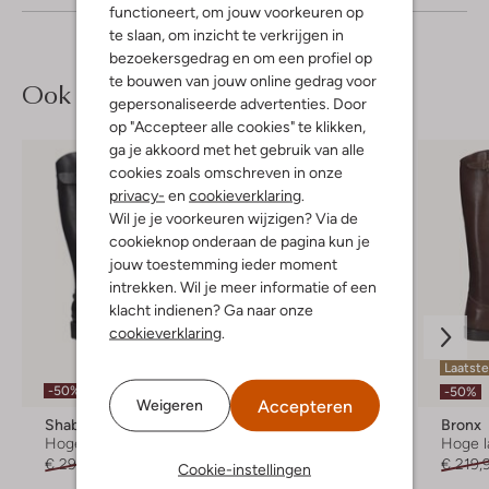
functioneert, om jouw voorkeuren op
te slaan, om inzicht te verkrijgen in
bezoekersgedrag en om een profiel op
te bouwen van jouw online gedrag voor
Ook iets voor jou?
gepersonaliseerde advertenties. Door
op "Accepteer alle cookies" te klikken,
ga je akkoord met het gebruik van alle
cookies zoals omschreven in onze
privacy-
en
cookieverklaring
.
Wil je je voorkeuren wijzigen? Via de
cookieknop onderaan de pagina kun je
jouw toestemming ieder moment
intrekken. Wil je meer informatie of een
klacht indienen? Ga naar onze
cookieverklaring
.
Laatste items
Laatst
-50%
-50%
-50%
Accepteren
Weigeren
Shabbies
Blasz
Bronx
Hoge laarzen
Laarzen
Hoge l
€ 299,95
€ 149,99
€ 199,95
€ 99,99
€ 219,
Cookie-instellingen