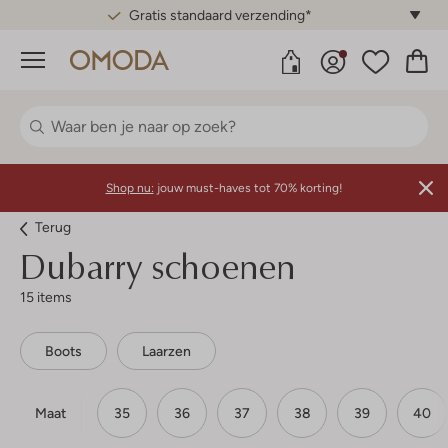
Gratis standaard verzending*
Menu
Shop nu:
jouw must-haves tot 70% korting!
Terug
Dubarry schoenen
15 items
Boots
Laarzen
Maat
35
36
37
38
39
40