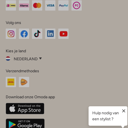
Volg ons
Omoda
Omoda
Omoda
Omoda
Omoda
Kies je land
Instagram
Facebook
TikTok
LinkedIn
YouTube
NEDERLAND
Kies
Verzendmethodes
je
Sluit
land
Nederland
België
(Nederlands)
Download onze Omoda app
Belgique
(Français)
Deutschland