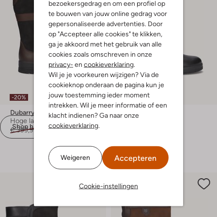
bezoekersgedrag en om een profiel op
te bouwen van jouw online gedrag voor
gepersonaliseerde advertenties. Door
op "Accepteer alle cookies" te klikken,
ga je akkoord met het gebruik van alle
cookies zoals omschreven in onze
privacy-
en
cookieverklaring
.
Wil je je voorkeuren wijzigen? Via de
cookieknop onderaan de pagina kun je
jouw toestemming ieder moment
-20%
intrekken. Wil je meer informatie of een
Dubarry
Dubarry
klacht indienen? Ga naar onze
Hoge laarzen
Snowboots
cookieverklaring
.
Shop hier
€ 399,99
€ 319,99
€ 379,95
+ meer kleuren
Accepteren
Weigeren
Cookie-instellingen