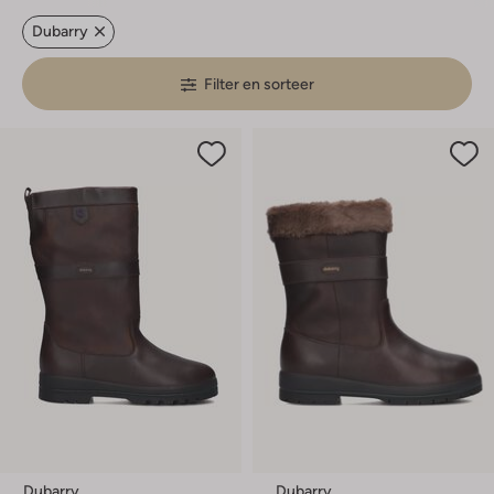
Dubarry
Filter en sorteer
Dubarry
Dubarry