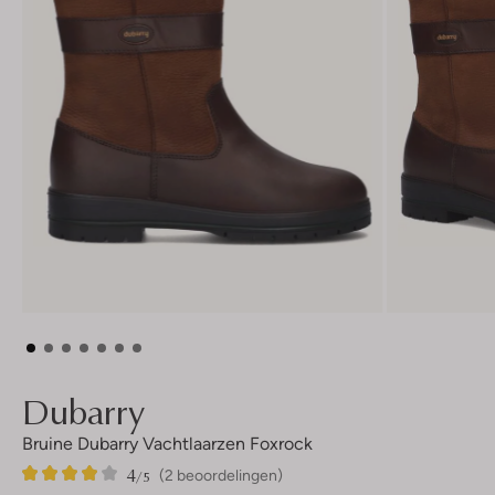
Dubarry
Bruine Dubarry Vachtlaarzen Foxrock
4
2
4
/5
(2 beoordelingen)