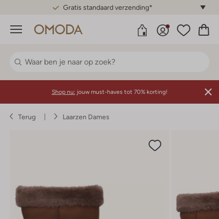
Gratis standaard verzending*
Menu
Shop nu:
jouw must-haves tot 70% korting!
Terug
Laarzen Dames