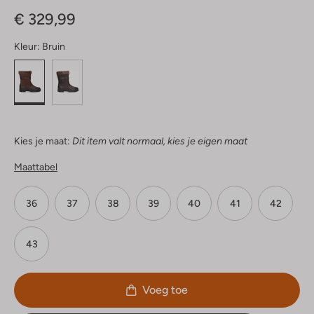
Sterren
€ 329,99
Kleur:
Bruin
Kies je maat:
Dit item valt normaal, kies je eigen maat
Maattabel
36
37
38
39
40
41
42
43
Voeg toe