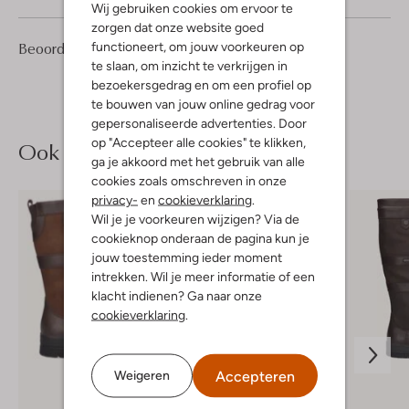
Wij gebruiken cookies om ervoor te
zorgen dat onze website goed
2
4
functioneert, om jouw voorkeuren op
Beoordelingen
(2)
4
/5
Sterren
te slaan, om inzicht te verkrijgen in
bezoekersgedrag en om een profiel op
te bouwen van jouw online gedrag voor
gepersonaliseerde advertenties. Door
op "Accepteer alle cookies" te klikken,
Ook iets voor jou?
ga je akkoord met het gebruik van alle
cookies zoals omschreven in onze
privacy-
en
cookieverklaring
.
Wil je je voorkeuren wijzigen? Via de
cookieknop onderaan de pagina kun je
jouw toestemming ieder moment
intrekken. Wil je meer informatie of een
klacht indienen? Ga naar onze
cookieverklaring
.
Accepteren
Weigeren