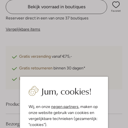
Bekijk voorraad in boutiques
Favoriet
Reserveer direct in een van onze 37 boutiques
Vergelijkbare items
Gratis verzending
vanaf €75,-
Gratis retourneren
binnen 30 dagen*
Betaal achteraf
met Klarna
Jum, cookies!
Product informatie
Wij, en onze
negen partners
, maken op
onze website gebruik van cookies en
vergelijkbare technieken (gezamenlijk:
Bezorgen & retourneren
"cookies").