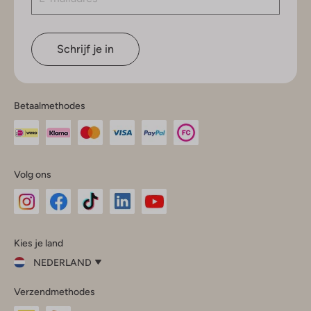
Schrijf je in
Betaalmethodes
Volg ons
Omoda
Omoda
Omoda
Omoda
Omoda
Kies je land
Instagram
Facebook
TikTok
LinkedIn
YouTube
NEDERLAND
Kies
Verzendmethodes
je
Sluit
land