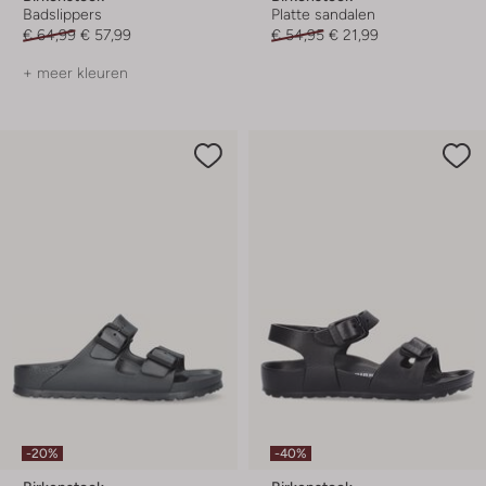
Badslippers
Platte sandalen
€ 64,99
€ 57,99
€ 54,95
€ 21,99
+ meer kleuren
-20%
-40%