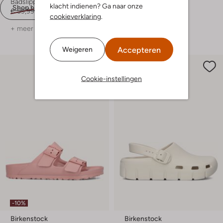
Badslippers
Badslippers
klacht indienen? Ga naar onze
Shop hier
€ 59,99
€ 47,99
€ 59,99
€ 53,99
cookieverklaring
.
+ meer kleuren
+ meer kleuren
Accepteren
Weigeren
Cookie-instellingen
-10%
Birkenstock
Birkenstock