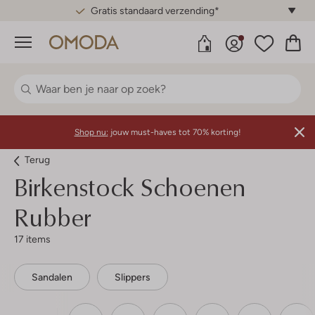
Gratis standaard verzending*
Menu
Shop nu:
jouw must-haves tot 70% korting!
Terug
Birkenstock
Schoenen
Rubber
17 items
Sandalen
Slippers