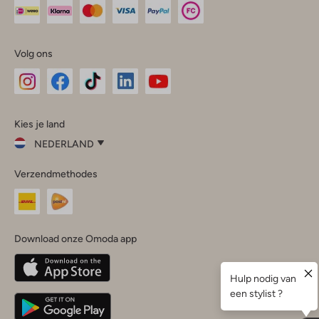
Volg ons
Omoda
Omoda
Omoda
Omoda
Omoda
Kies je land
Instagram
Facebook
TikTok
LinkedIn
YouTube
NEDERLAND
Kies
Verzendmethodes
je
Sluit
land
Nederland
België
(Nederlands)
Download onze Omoda app
Belgique
(Français)
Deutschland