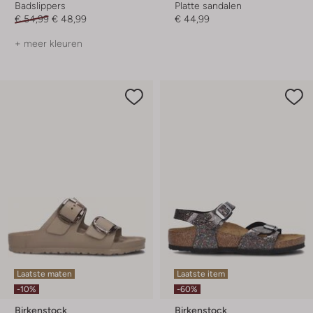
Badslippers
Platte sandalen
€ 54,99
€ 48,99
€ 44,99
+ meer kleuren
Laatste maten
Laatste item
-10%
-60%
Birkenstock
Birkenstock