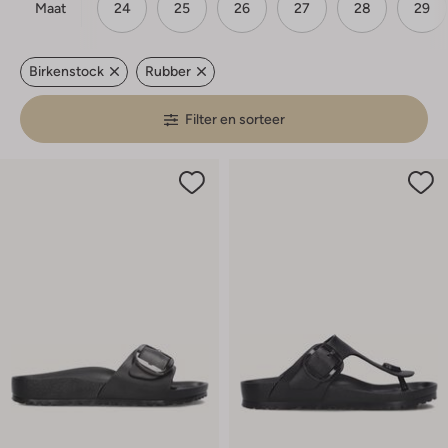
Maat
24
25
26
27
28
29
Birkenstock
Rubber
Filter en sorteer