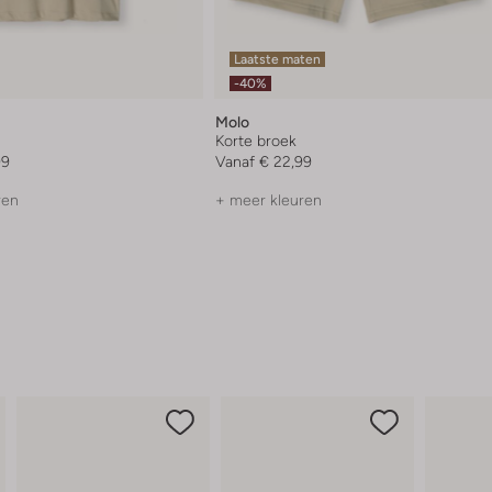
Laatste maten
-40%
Molo
Korte broek
99
Vanaf
€ 22,99
ren
+ meer kleuren