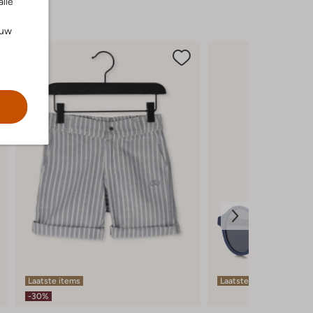
alle
ouw
Laatste items
Laatste maten
-30%