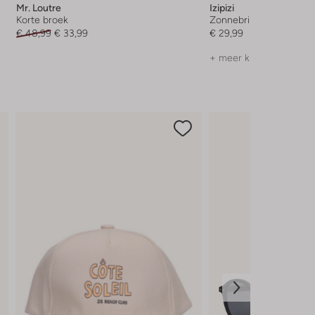
Mr. Loutre
Izipizi
Korte broek
Zonnebril
€ 48,99
€ 33,99
€ 29,99
+ meer kleuren