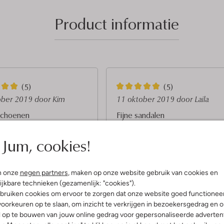
Product informatie
5
(5)
(5)
S
ober 2019
door Kim
11 oktober 2019
door Laila
t
schoenen
Fijne sandalen
e
choentjes voor de zomer om
Elk jaar bestel ik weer deze
Jum, cookies!
zwemmen en naar het water
sandalen. Super fijn om mee te
r
.rnJe kan ze ook goed
rennen en klauteren. Mijn zoon is
r
 mijn zoontje heeft er geen
gek op zijn sandaaltjes, echt zijn
van gehad.
favoriet :-)
e
n onze
negen partners
, maken op onze website gebruik van cookies en
n
ijkbare technieken (gezamenlijk: "cookies").
bruiken cookies om ervoor te zorgen dat onze website goed functionee
oorkeuren op te slaan, om inzicht te verkrijgen in bezoekersgedrag en 
l op te bouwen van jouw online gedrag voor gepersonaliseerde advertent