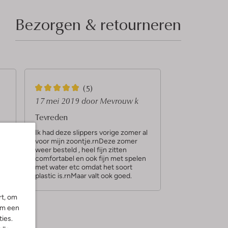
Bezorgen & retourneren
5
(5)
S
17 mei 2019
door Mevrouw k
t
Tevreden
e
Ik had deze slippers vorige zomer al
voor mijn zoontje.rnDeze zomer
r
weer besteld , heel fijn zitten
r
comfortabel en ook fijn met spelen
met water etc omdat het soort
e
plastic is.rnMaar valt ook goed.
n
rt, om
om een
ies.