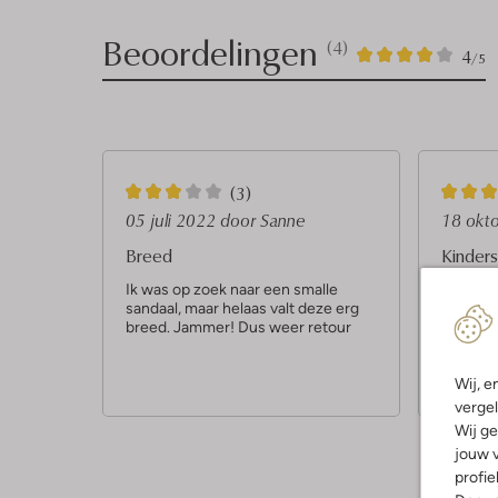
Beoordelingen
(4)
4
4
4
/5
Sterren
3
5
(3)
S
S
05 juli 2022
door Sanne
18 okt
t
t
Breed
Kinder
e
e
Ik was op zoek naar een smalle
Prima s
sandaal, maar helaas valt deze erg
mee te 
r
r
breed. Jammer! Dus weer retour
te gaan
r
r
stellen,
blaren 
e
e
Wij, e
n
n
vergel
Wij ge
jouw v
profie