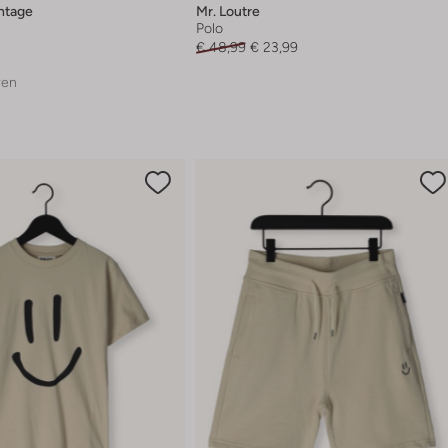
ntage
Mr. Loutre
Polo
€ 48,99
€ 23,99
ren