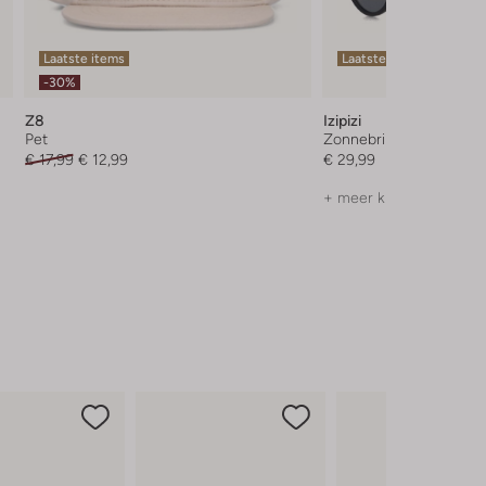
Laatste items
Laatste maten
-30%
Z8
Izipizi
Pet
Zonnebril
€ 17,99
€ 12,99
€ 29,99
+ meer kleuren