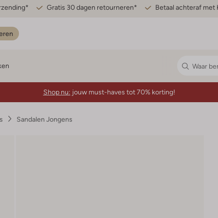
erzending*
Gratis 30 dagen retourneren*
Betaal achteraf met 
eren
ken
Shop nu:
jouw must-haves tot 70% korting!
s
Sandalen Jongens