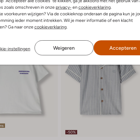
p "Accepteer alle cookies" te klikken, ga je akkoord met het gebruik van 
es zoals omschreven in onze
privacy-
en
cookieverklaring
.
 je voorkeuren wijzigen? Via de cookieknop onderaan de pagina kun je j
mming ieder moment intrekken. Wil je meer informatie of een klacht
nen? Ga naar onze
cookieverklaring
.
Weigeren
Accepteren
kie-instellingen
ems
-50%