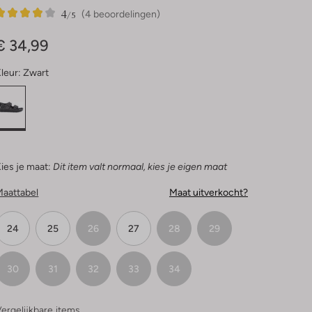
4
4
4
/5
(4 beoordelingen)
Sterren
€ 34,99
leur:
Zwart
ies je maat:
Dit item valt normaal, kies je eigen maat
Maattabel
Maat uitverkocht?
24
25
26
27
28
29
30
31
32
33
34
ergelijkbare items