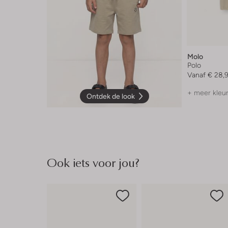
Molo
Polo
Vanaf
€ 28,
+ meer kleu
Ontdek de look
Ook iets voor jou?