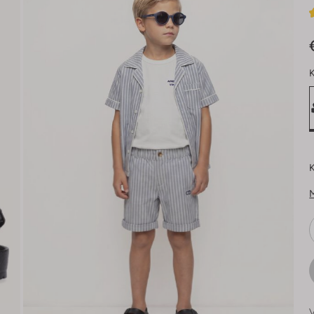
K
K
V