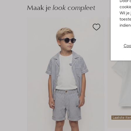
Door o
Maak je
look compleet
cooki
Wil je
toeste
indie
Coo
Laatste it