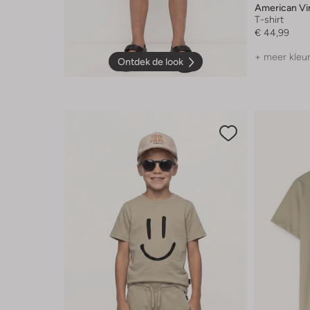
American Vi
T-shirt
€ 44,99
+ meer kleu
Ontdek de look