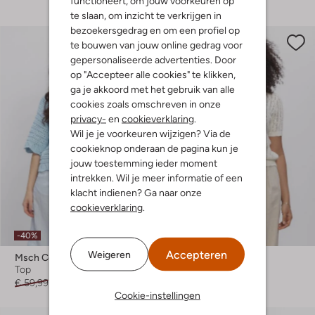
functioneert, om jouw voorkeuren op
te slaan, om inzicht te verkrijgen in
bezoekersgedrag en om een profiel op
te bouwen van jouw online gedrag voor
gepersonaliseerde advertenties. Door
op "Accepteer alle cookies" te klikken,
ga je akkoord met het gebruik van alle
cookies zoals omschreven in onze
privacy-
en
cookieverklaring
.
Wil je je voorkeuren wijzigen? Via de
cookieknop onderaan de pagina kun je
jouw toestemming ieder moment
intrekken. Wil je meer informatie of een
klacht indienen? Ga naar onze
cookieverklaring
.
-40%
-30%
Accepteren
Weigeren
Msch Copenhagen
Modström
Top
Polo
€ 59,99
€ 35,99
€ 99,99
€ 69,99
Cookie-instellingen