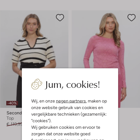
Jum, cookies!
Wij, en onze
negen partners
, maken op
-40%
-50%
onze website gebruik van cookies en
Second Female
Ydence
vergelijkbare technieken (gezamenlijk:
Top
Top
"cookies").
€ 119,99
€ 71,99
€ 49,99
€ 24,99
Wij gebruiken cookies om ervoor te
zorgen dat onze website goed
+ meer kleuren