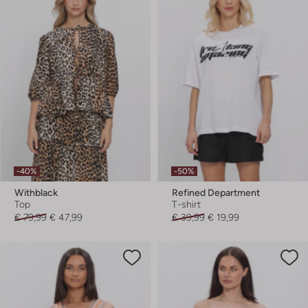
-40%
-50%
Withblack
Refined Department
Top
T-shirt
€ 79,99
€ 47,99
€ 39,99
€ 19,99