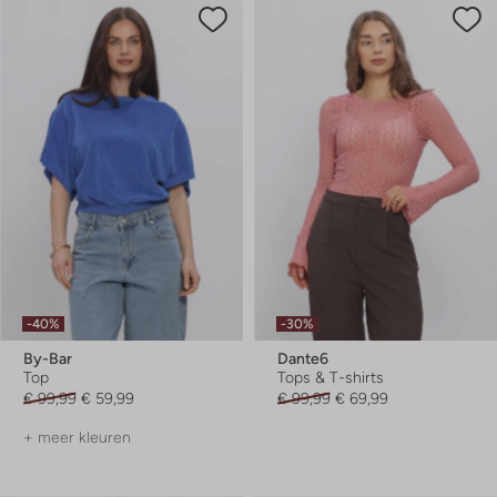
-40%
-30%
By-Bar
Dante6
Top
Tops & T-shirts
€ 99,99
€ 59,99
€ 99,99
€ 69,99
+ meer kleuren