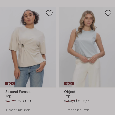
-50%
-40%
Second Female
Object
Top
Top
€ 79,99
€ 39,99
€ 44,99
€ 26,99
+ meer kleuren
+ meer kleuren