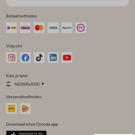
Betaalmethodes
Volg ons
Omoda
Omoda
Omoda
Omoda
Omoda
Kies je land
Instagram
Facebook
TikTok
LinkedIn
YouTube
NEDERLAND
Kies
Verzendmethodes
je
Sluit
land
Nederland
België
(Nederlands)
Download onze Omoda app
Belgique
(Français)