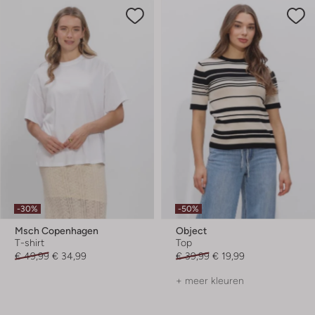
-30%
-50%
Msch Copenhagen
Object
T-shirt
Top
€ 49,99
€ 34,99
€ 39,99
€ 19,99
+ meer kleuren