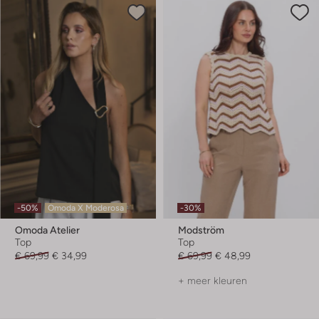
-50%
Omoda X Moderosa
-30%
Omoda Atelier
Modström
Top
Top
€ 69,99
€ 34,99
€ 69,99
€ 48,99
+ meer kleuren