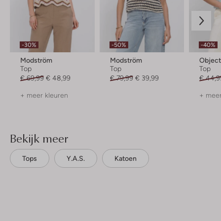
-30%
-50%
-40%
Modström
Modström
Objec
Top
Top
Top
€ 69,99
€ 48,99
€ 79,99
€ 39,99
€ 44,9
+ meer kleuren
+ meer
Bekijk meer
Tops
Y.a.s.
Katoen