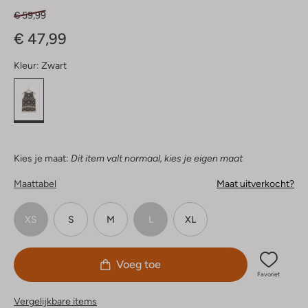
€ 59,99
€ 47,99
Kleur:
Zwart
Kies je maat:
Dit item valt normaal, kies je eigen maat
Maattabel
Maat uitverkocht?
XS
S
M
L
XL
Voeg toe
Favoriet
Vergelijkbare items