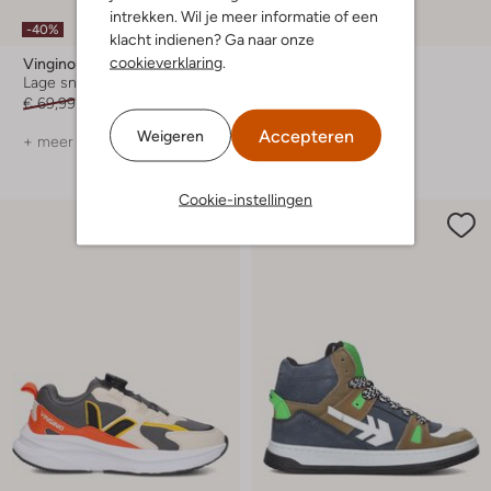
intrekken. Wil je meer informatie of een
-40%
-20%
klacht indienen? Ga naar onze
cookieverklaring
.
Vingino
Vingino
Lage sneakers
Hoge sneakers
€ 69,99
€ 41,99
€ 99,95
€ 79,99
Accepteren
Weigeren
+ meer kleuren
+ meer kleuren
Cookie-instellingen