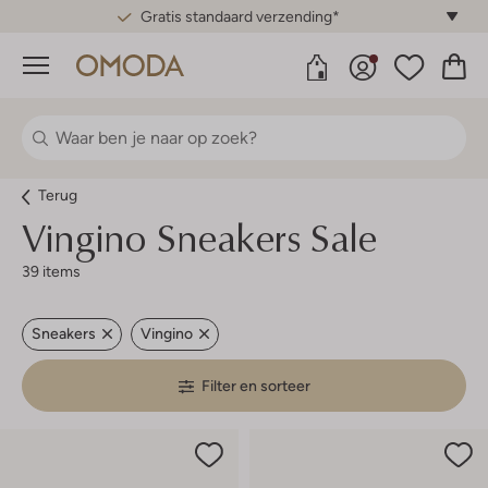
Gratis standaard verzending*
Menu
Terug
Vingino
Sneakers Sale
39 items
Sneakers
Vingino
Filter en sorteer