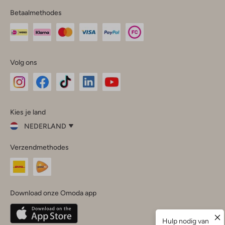
Betaalmethodes
Volg ons
Omoda
Omoda
Omoda
Omoda
Omoda
Kies je land
Instagram
Facebook
TikTok
LinkedIn
YouTube
NEDERLAND
Kies
Verzendmethodes
je
Sluit
land
Nederland
België
(Nederlands)
Download onze Omoda app
Belgique
(Français)
Deutschland