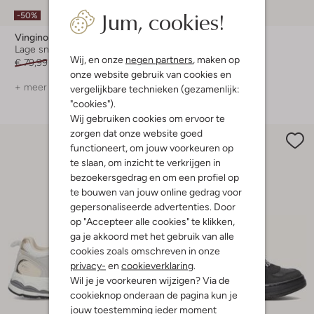
Jum, cookies!
-50%
-50%
Vingino
Vingino
Lage sneakers
Lage sneakers
Wij, en onze
negen partners
, maken op
€ 79,99
€ 39,99
€ 79,99
€ 39,99
onze website gebruik van cookies en
+ meer kleuren
+ meer kleuren
vergelijkbare technieken (gezamenlijk:
"cookies").
Wij gebruiken cookies om ervoor te
zorgen dat onze website goed
functioneert, om jouw voorkeuren op
te slaan, om inzicht te verkrijgen in
bezoekersgedrag en om een profiel op
te bouwen van jouw online gedrag voor
gepersonaliseerde advertenties. Door
op "Accepteer alle cookies" te klikken,
ga je akkoord met het gebruik van alle
cookies zoals omschreven in onze
privacy-
en
cookieverklaring
.
Wil je je voorkeuren wijzigen? Via de
cookieknop onderaan de pagina kun je
jouw toestemming ieder moment