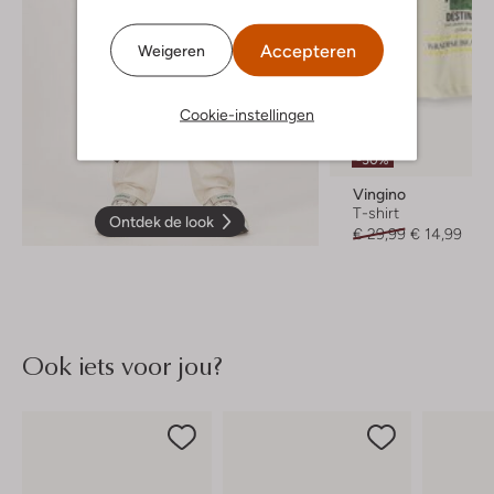
Accepteren
Weigeren
Cookie-instellingen
-50%
Vingino
T-shirt
Ontdek de look
€ 29,99
€ 14,99
Ook iets voor jou?