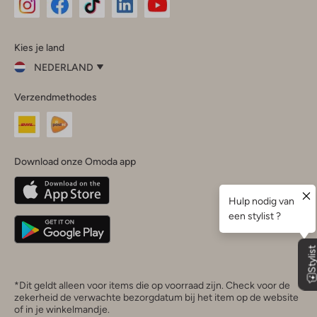
Omoda
Omoda
Omoda
Omoda
Omoda
Kies je land
Instagram
Facebook
TikTok
LinkedIn
YouTube
NEDERLAND
Kies
Verzendmethodes
je
Sluit
land
Nederland
België
(Nederlands)
Download onze Omoda app
Belgique
(Français)
Deutschland
*Dit geldt alleen voor items die op voorraad zijn. Check voor de
zekerheid de verwachte bezorgdatum bij het item op de website
of in je winkelmandje.