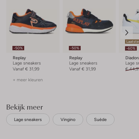
Laatst
-50%
-50%
-60%
Replay
Replay
Diador
Lage sneakers
Lage sneakers
Lage s
Vanaf
€ 31,99
Vanaf
€ 31,99
€ 44,9
+ meer kleuren
Bekijk meer
Lage sneakers
Vingino
Suède