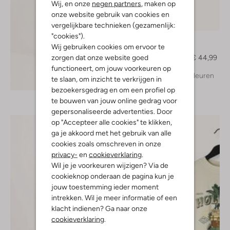
Wij, en onze
negen partners
, maken op
onze website gebruik van cookies en
-50%
vergelijkbare technieken (gezamenlijk:
"cookies").
Vingino
Wij gebruiken cookies om ervoor te
Jack
zorgen dat onze website goed
€ 89,99
€ 44,99
functioneert, om jouw voorkeuren op
+ meer kleuren
te slaan, om inzicht te verkrijgen in
Ontdek de look
bezoekersgedrag en om een profiel op
te bouwen van jouw online gedrag voor
gepersonaliseerde advertenties. Door
op "Accepteer alle cookies" te klikken,
ga je akkoord met het gebruik van alle
cookies zoals omschreven in onze
privacy-
en
cookieverklaring
.
Wil je je voorkeuren wijzigen? Via de
cookieknop onderaan de pagina kun je
jouw toestemming ieder moment
intrekken. Wil je meer informatie of een
klacht indienen? Ga naar onze
cookieverklaring
.