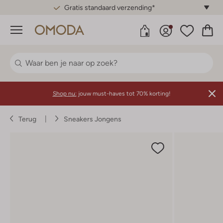
Gratis standaard verzending*
Menu
Shop nu:
jouw must-haves tot 70% korting!
Terug
Sneakers Jongens