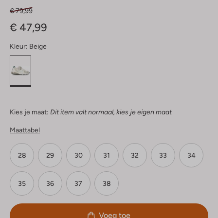
€ 79,99
€ 47,99
Kleur:
Beige
Kies je maat:
Dit item valt normaal, kies je eigen maat
Maattabel
28
29
30
31
32
33
34
35
36
37
38
Voeg toe