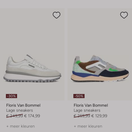
-30%
-50%
Floris Van Bommel
Floris Van Bommel
Lage sneakers
Lage sneakers
€ 249,99
€ 174,99
€ 259,99
€ 129,99
+ meer kleuren
+ meer kleuren