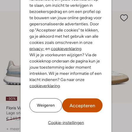
te slaan, om inzicht te verkrijgen in
bezoekersgedrag en om een profiel op
te bouwen van jouw online gedrag voor
gepersonaliseerde advertenties. Door
op "Accepteer alle cookies" te klikken,
ga je akkoord met het gebruik van alle
cookies zoals omschreven in onze
privacy-
en
cookieverklaring
.
Wil je je voorkeuren wijzigen? Via de
cookieknop onderaan de pagina kun je
jouw toestemming ieder moment
intrekken. Wil je meer informatie of een
klacht indienen? Ga naar onze
cookieverklaring
.
Laatste item
-30%
-30%
Accepteren
Weigeren
Floris Van Bommel
Floris Van Bommel
Lage sneakers
Lage sneakers
€ 249,99
€ 174,99
€ 239,99
€ 167,99
Cookie-instellingen
+ meer kleuren
+ meer kleuren