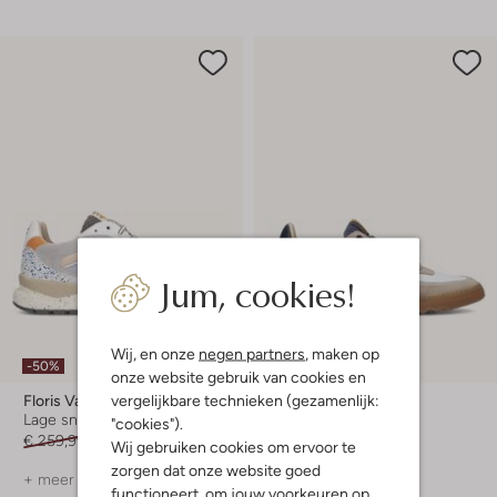
Jum, cookies!
Laatste items
Wij, en onze
negen partners
, maken op
-50%
-50%
onze website gebruik van cookies en
vergelijkbare technieken (gezamenlijk:
Floris Van Bommel
Floris Van Bommel
Lage sneakers
Lage sneakers
"cookies").
€ 259,99
€ 129,99
€ 249,99
€ 124,99
Wij gebruiken cookies om ervoor te
zorgen dat onze website goed
+ meer kleuren
+ meer kleuren
functioneert, om jouw voorkeuren op