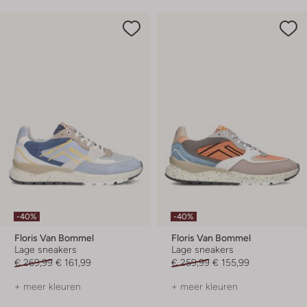
-40%
-40%
Floris Van Bommel
Floris Van Bommel
Lage sneakers
Lage sneakers
€ 269,99
€ 161,99
€ 259,99
€ 155,99
+ meer kleuren
+ meer kleuren