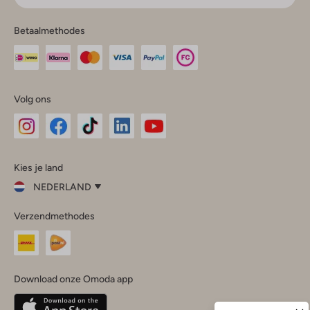
Betaalmethodes
Volg ons
Omoda
Omoda
Omoda
Omoda
Omoda
Kies je land
Instagram
Facebook
TikTok
LinkedIn
YouTube
NEDERLAND
Kies
Verzendmethodes
je
Sluit
land
Nederland
België
(Nederlands)
Download onze Omoda app
Belgique
(Français)