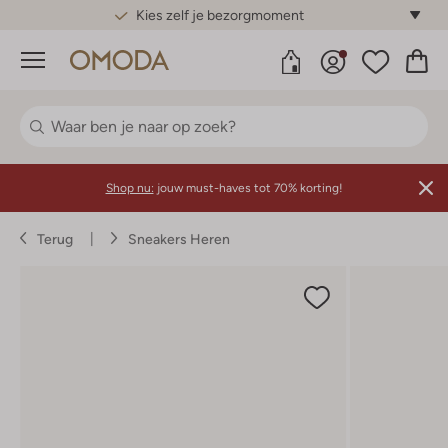
Gratis standaard verzending*
Menu
Shop nu:
jouw must-haves tot 70% korting!
Terug
Sneakers Heren