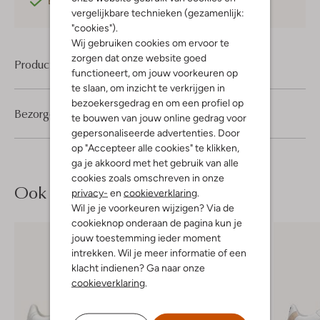
Betaal achteraf
met Klarna
vergelijkbare technieken (gezamenlijk:
"cookies").
Wij gebruiken cookies om ervoor te
zorgen dat onze website goed
Product informatie
functioneert, om jouw voorkeuren op
te slaan, om inzicht te verkrijgen in
bezoekersgedrag en om een profiel op
Bezorgen & retourneren
te bouwen van jouw online gedrag voor
gepersonaliseerde advertenties. Door
op "Accepteer alle cookies" te klikken,
ga je akkoord met het gebruik van alle
cookies zoals omschreven in onze
Ook iets voor jou?
privacy-
en
cookieverklaring
.
Wil je je voorkeuren wijzigen? Via de
cookieknop onderaan de pagina kun je
jouw toestemming ieder moment
intrekken. Wil je meer informatie of een
klacht indienen? Ga naar onze
cookieverklaring
.