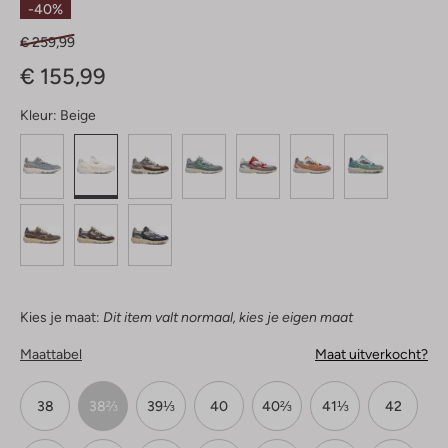
-40%
€ 259,99
€ 155,99
Kleur:
Beige
Kies je maat:
Dit item valt normaal, kies je eigen maat
Maattabel
Maat uitverkocht?
38
38⅔
39⅓
40
40⅔
41⅓
42