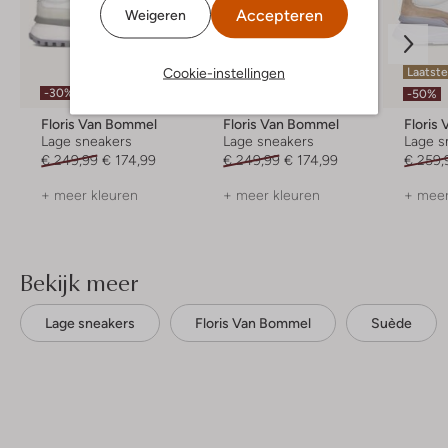
Accepteren
Weigeren
Cookie-instellingen
Laatste
-30%
-30%
-50%
Floris Van Bommel
Floris Van Bommel
Floris
Lage sneakers
Lage sneakers
Lage s
€ 249,99
€ 174,99
€ 249,99
€ 174,99
€ 259,
+ meer kleuren
+ meer kleuren
+ meer
Bekijk meer
Lage sneakers
Floris Van Bommel
Suède