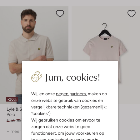
Jum, cookies!
Wij, en onze
negen partners
, maken op
-20%
-30%
onze website gebruik van cookies en
vergelijkbare technieken (gezamenlijk:
Lyle & Scott
Lyle & Scott
"cookies").
Polo
Polo
Wij gebruiken cookies om ervoor te
€ 69,99
€ 55,99
€ 21,99
€ 14,99
zorgen dat onze website goed
+ meer kleuren
+ meer kleuren
functioneert, om jouw voorkeuren op
te slaan, om inzicht te verkrijgen in