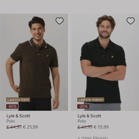
Laatste item
Laatste maten
-60%
-20%
Lyle & Scott
Lyle & Scott
Polo
Polo
€ 64,95
€ 25,99
€ 69,99
€ 55,99
+ meer kleuren