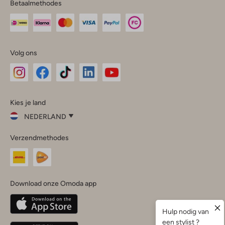
Betaalmethodes
Volg ons
Omoda
Omoda
Omoda
Omoda
Omoda
Kies je land
Instagram
Facebook
TikTok
LinkedIn
YouTube
NEDERLAND
Kies
Verzendmethodes
je
Sluit
land
Nederland
België
(Nederlands)
Download onze Omoda app
Belgique
(Français)
Deutschland