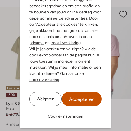
bezoekersgedrag en om een profiel op
te bouwen van jouw online gedrag voor
gepersonaliseerde advertenties. Door
op "Accepteer alle cookies" te klikken,
ga je akkoord met het gebruik van alle
cookies zoals omschreven in onze
privacy-
en
cookieverklaring
.
Wil je je voorkeuren wijzigen? Via de
cookieknop onderaan de pagina kun je
jouw toestemming ieder moment
intrekken. Wil je meer informatie of een
klacht indienen? Ga naar onze
cookieverklaring
.
Laatste maten
-40%
-30%
Accepteren
Weigeren
Lyle & Scott
Lyle & Scott
Polo
Polo
€ 25,99
€ 17,99
€ 69,99
€ 41,99
Cookie-instellingen
+ meer kleuren
+ meer kleuren