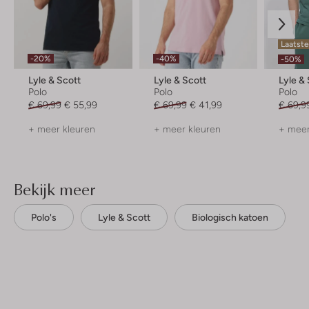
Laatst
-20%
-40%
-50%
Lyle & Scott
Lyle & Scott
Lyle &
Polo
Polo
Polo
€ 69,99
€ 55,99
€ 69,99
€ 41,99
€ 69,9
+ meer kleuren
+ meer kleuren
+ meer
Bekijk meer
Polo's
Lyle & Scott
Biologisch katoen