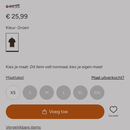
€ 64,95
€ 25,99
Kleur:
Groen
Kies je maat:
Dit item valt normaal, kies je eigen maat
Maattabel
Maat uitverkocht?
XS
S
M
L
XL
XXL
Voeg toe
Favoriet
Vergelijkbare items