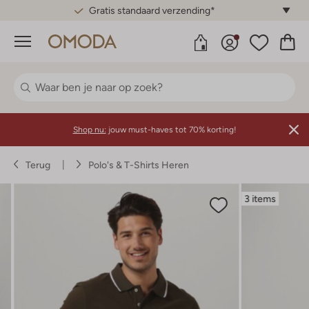
Gratis standaard verzending*
Menu
Shop nu:
jouw must-haves tot 70% korting!
Terug
Polo's & T-Shirts Heren
3 items