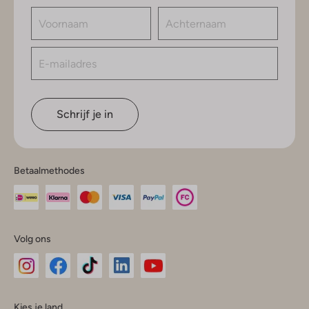
Schrijf je in
Betaalmethodes
Volg ons
Omoda
Omoda
Omoda
Omoda
Omoda
Kies je land