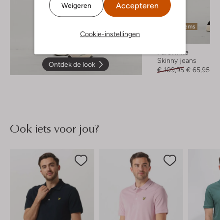
Accepteren
Weigeren
Laatste items
Cookie-instellingen
-40%
Purewhite
Skinny jeans
Ontdek de look
€ 109,95
€ 65,95
Ook iets voor jou?