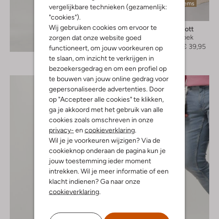
Laatste items
vergelijkbare technieken (gezamenlijk:
-20%
"cookies").
Wij gebruiken cookies om ervoor te
Lyle & Scott
Zwembroek
zorgen dat onze website goed
Ontdek de look
€ 49,95
€ 39,95
functioneert, om jouw voorkeuren op
te slaan, om inzicht te verkrijgen in
bezoekersgedrag en om een profiel op
te bouwen van jouw online gedrag voor
gepersonaliseerde advertenties. Door
op "Accepteer alle cookies" te klikken,
ga je akkoord met het gebruik van alle
cookies zoals omschreven in onze
privacy-
en
cookieverklaring
.
Wil je je voorkeuren wijzigen? Via de
cookieknop onderaan de pagina kun je
jouw toestemming ieder moment
intrekken. Wil je meer informatie of een
klacht indienen? Ga naar onze
cookieverklaring
.