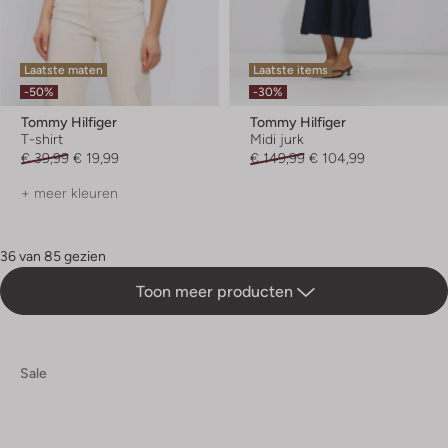
Laatste maten
Laatste items
-50%
-30%
Tommy Hilfiger
Tommy Hilfiger
T-shirt
Midi jurk
€ 39,99
€ 19,99
€ 149,99
€ 104,99
+ meer kleuren
36 van 85 gezien
Toon meer producten
Sale