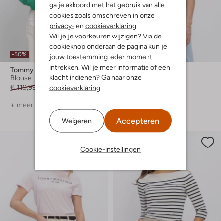
ga je akkoord met het gebruik van alle
cookies zoals omschreven in onze
privacy-
en
cookieverklaring
.
Wil je je voorkeuren wijzigen? Via de
cookieknop onderaan de pagina kun je
-50%
-50%
jouw toestemming ieder moment
intrekken. Wil je meer informatie of een
Tommy Hilfiger
Tommy Hilfiger
klacht indienen? Ga naar onze
Blouse
T-shirt
€ 119,99
€ 59,99
€ 69,99
€ 34,99
cookieverklaring
.
+ meer kleuren
+ meer kleuren
Accepteren
Weigeren
Cookie-instellingen