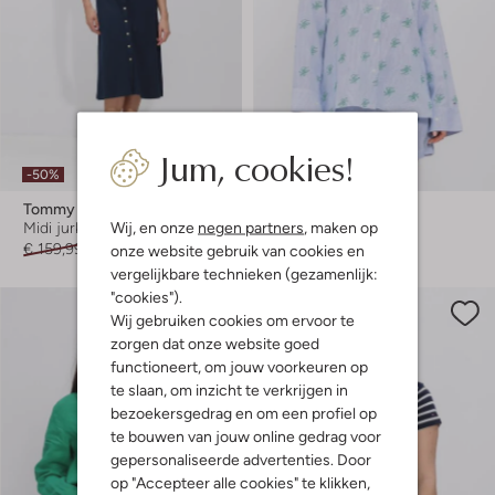
Jum, cookies!
-50%
-50%
Tommy Hilfiger
Tommy Hilfiger
Wij, en onze
negen partners
, maken op
Midi jurk
Blouse
€ 159,99
€ 79,99
€ 149,99
€ 74,99
onze website gebruik van cookies en
vergelijkbare technieken (gezamenlijk:
"cookies").
Wij gebruiken cookies om ervoor te
zorgen dat onze website goed
functioneert, om jouw voorkeuren op
te slaan, om inzicht te verkrijgen in
bezoekersgedrag en om een profiel op
te bouwen van jouw online gedrag voor
gepersonaliseerde advertenties. Door
op "Accepteer alle cookies" te klikken,