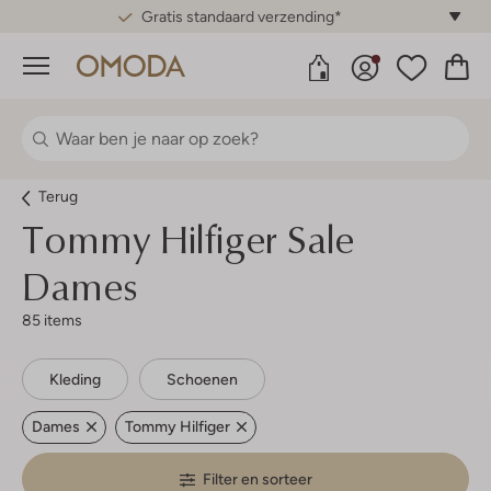
Gratis standaard verzending*
Menu
Terug
Tommy Hilfiger
Sale
Dames
85 items
Kleding
Schoenen
Dames
Tommy Hilfiger
Filter en sorteer