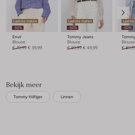
Laatste maten
Laatste maten
Laatst
-50%
-50%
-50%
Envii
Tommy Jeans
Tommy 
Blouse
Blouse
Blouse
€ 79,99
€ 39,99
€ 99,99
€ 49,99
€ 89,9
Bekijk meer
Tommy Hilfiger
Linnen