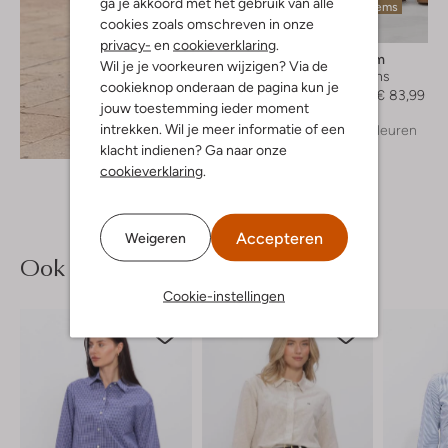
ga je akkoord met het gebruik van alle
Laatste items
cookies zoals omschreven in onze
-30%
privacy-
en
cookieverklaring
.
Modström
Wil je je voorkeuren wijzigen? Via de
Wide jeans
cookieknop onderaan de pagina kun je
€ 119,99
€ 83,99
jouw toestemming ieder moment
intrekken. Wil je meer informatie of een
+ meer kleuren
Ontdek de look
klacht indienen? Ga naar onze
cookieverklaring
.
Accepteren
Weigeren
Ook iets voor jou?
Cookie-instellingen