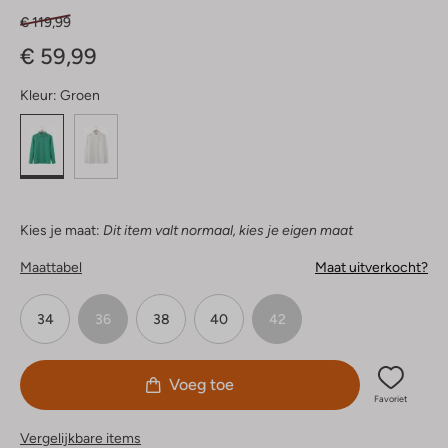
€ 119,99
€ 59,99
Kleur:
Groen
Kies je maat:
Dit item valt normaal, kies je eigen maat
Maattabel
Maat uitverkocht?
34
36
38
40
42
Voeg toe
Favoriet
Vergelijkbare items