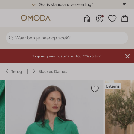
Gratis standaard verzending*
Menu
Shop nu:
jouw must-haves tot 70% korting!
Terug
Blouses Dames
6 items